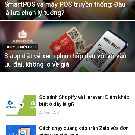
SmartPOS và máy POS truyền thống: Đâu
là lựa chọn lý tưởng?
THƯ VIỆN KIẾN THỨC
8 app đặt vé xem phim hấp dẫn với vô vàn
ưu đãi, không lo về giá
So sánh Shopify và Haravan: Điểm khác
biệt ở đây là gì?
23 April, 2024
Cách chạy quảng cáo trên Zalo vừa đơn