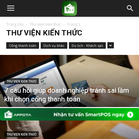
Trang chủ
Thư viện kiến thức
Trang 2
THƯ VIỆN KIẾN THỨC
Cổng thanh toán
Dịch vụ khác
Du lịch - Khách sạn
THƯ VIỆN KIẾN THỨC
7 câu hỏi giúp doanh nghiệp tránh sai lầm
khi chọn cổng thanh toán
THƯ VIỆN KIẾN THỨC