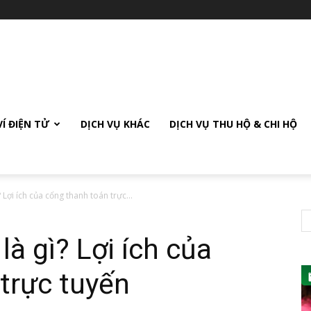
VÍ ĐIỆN TỬ
DỊCH VỤ KHÁC
DỊCH VỤ THU HỘ & CHI HỘ
 Lợi ích của cổng thanh toán trực...
à gì? Lợi ích của
trực tuyến