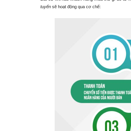
tuyến
sẽ hoạt động qua cơ chế: