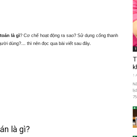
toán là gì
? Cơ chế hoạt động ra sao? Sử dụng cổng thanh
người dùng?… thì nên đọc qua bài viết sau đây.
T
T
k
1 
Nă
lị
75
án là gì?