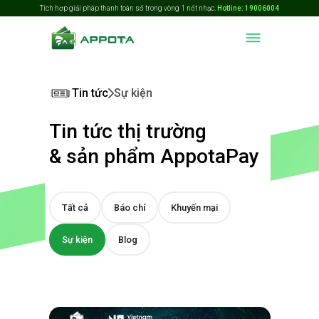
Tích hợp giải pháp thanh toán số trong vòng 1 nốt nhạc.
Hotline: 19006004
Tin tức
Sự kiện
Tin tức thị trường
& sản phẩm AppotaPay
Tất cả
Báo chí
Khuyến mại
Sự kiện
Blog