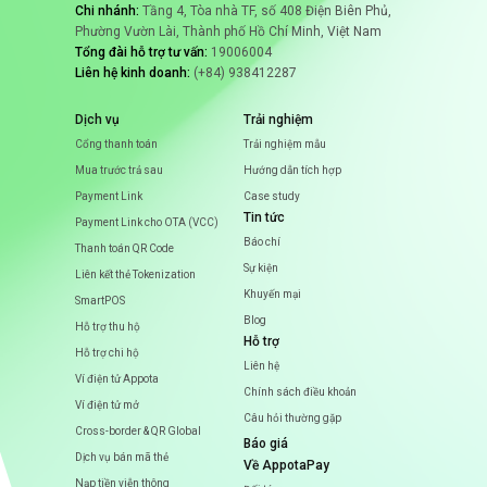
Chi nhánh:
Tầng 4, Tòa nhà TF, số 408 Điện Biên Phủ,
AppotaPay x NovaGate: Nạp game nhận ưu
Phường Vườn Lài, Thành phố Hồ Chí Minh, Việt Nam
đãi đến 80K
Tổng đài hỗ trợ tư vấn:
19006004
Liên hệ kinh doanh:
(+84) 938412287
Dịch vụ
Trải nghiệm
Cổng thanh toán
Trải nghiệm mẫu
Mua trước trả sau
Hướng dẫn tích hợp
Payment Link
Case study
Tin tức
Payment Link cho OTA (VCC)
Báo chí
Thanh toán QR Code
Sự kiện
Liên kết thẻ Tokenization
Khuyến mại
SmartPOS
Blog
Hỗ trợ thu hộ
Hỗ trợ
Hỗ trợ chi hộ
Liên hệ
Ví điện tử Appota
Chính sách điều khoản
Ví điện tử mở
Câu hỏi thường gặp
Cross-border & QR Global
Báo giá
Dịch vụ bán mã thẻ
Về AppotaPay
Nạp tiền viễn thông