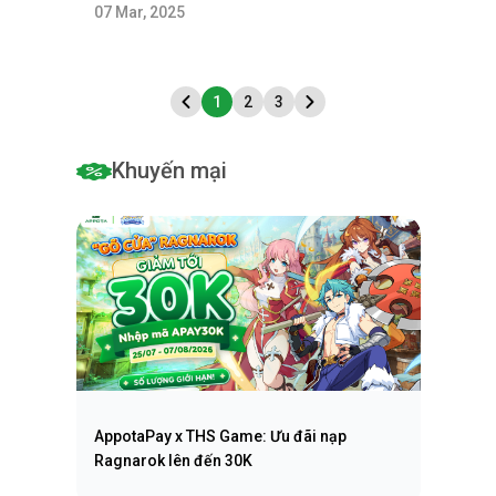
07 Mar, 2025
1
2
3
Khuyến mại
AppotaPay x THS Game: Ưu đãi nạp
Ragnarok lên đến 30K