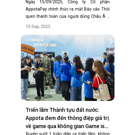
2025
Ngày 15/09/2025, Công ty Cổ phần
AppotaPay chính thức ra mắt Báo cáo Thói
quen thanh toán của người dùng Châu Á –
Thái Bình…
15 Sep, 2025
Triển lãm Thành tựu đất nước:
Appota đem đến thông điệp giá trị
về game qua không gian Game is
Good
Xuyên suốt 1 tuần diễn ra triển lãm, không