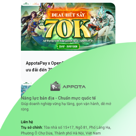
AppotaPay x OpenGame: Nạp game nhận
ưu đãi đến 70K
Năng lực bản địa - Chuẩn mực quốc tế
Giúp doanh nghiệp vững hạ tầng, gọn vận hành, dễ mở
rộng.
Liên hệ
Trụ sở chính:
Tòa nhà số 15+17, Ngõ 81, Phố Láng Hạ,
Phường Ô Chợ Dừa, Thành phố Hà Nội, Việt Nam