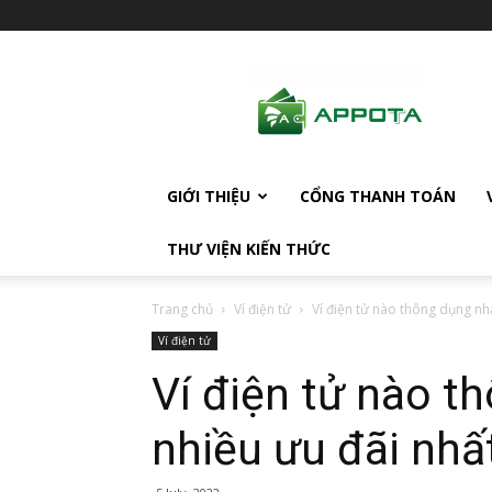
AppotaPay
News
GIỚI THIỆU
CỔNG THANH TOÁN
THƯ VIỆN KIẾN THỨC
Trang chủ
Ví điện tử
Ví điện tử nào thông dụng nhấ
Ví điện tử
Ví điện tử nào t
nhiều ưu đãi nhấ