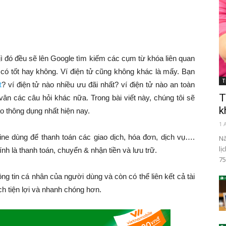
gì đó đều sẽ lên Google tìm kiếm các cụm từ khóa liên quan
ó tốt hay không. Ví điện tử cũng không khác là mấy. Bạn
T
t
? ví điện tử nào nhiều ưu đãi nhất? ví điện tử nào an toàn
T
vân các câu hỏi khác nữa. Trong bài viết này, chúng tôi sẽ
k
ào thông dụng nhất hiện nay.
1 
ine dùng để thanh toán các giao dịch, hóa đơn, dịch vụ….
Nă
lị
ính là thanh toán, chuyển & nhận tiền và lưu trữ.
75
hông tin cá nhân của người dùng và còn có thể liên kết cả tài
h tiện lợi và nhanh chóng hơn.