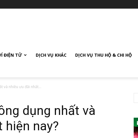
VÍ ĐIỆN TỬ
DỊCH VỤ KHÁC
DỊCH VỤ THU HỘ & CHI HỘ
t và nhiều ưu đãi nhất...
hông dụng nhất và
t hiện nay?