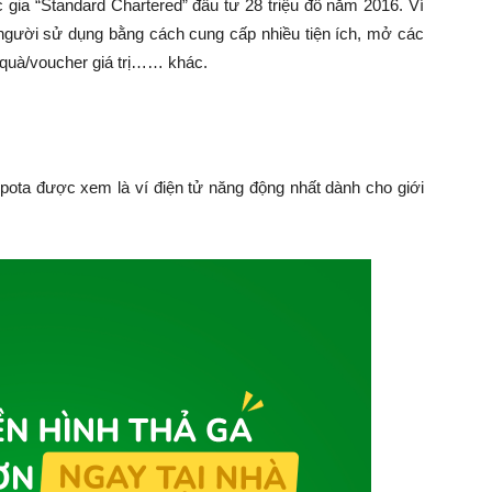
 gia “Standard Chartered” đầu tư 28 triệu đô năm 2016. Ví
 người sử dụng bằng cách cung cấp nhiều tiện ích, mở các
i quà/voucher giá trị…… khác.
ta được xem là ví điện tử năng động nhất dành cho giới