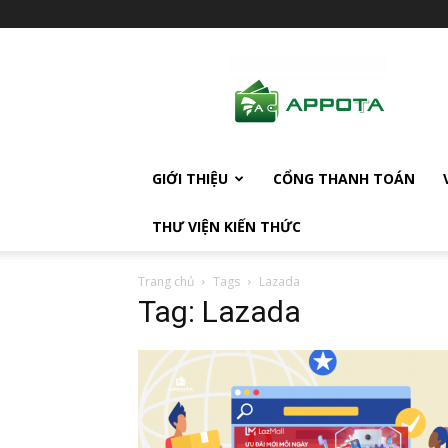
AppotaPay
News
GIỚI THIỆU
CỔNG THANH TOÁN
THƯ VIỆN KIẾN THỨC
Trang chủ
Tags
Lazada
Tag: Lazada