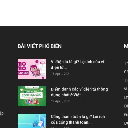
BÀI VIẾT PHỔ BIẾN
M
Ví điện tử là gì? Lợi ích của ví
Th
điện tử...
C
13 April, 2021
T
Ví
Điểm danh các ví điện tử thông
dụng nhất ở Việt...
DV
19 April, 2021
Dị
ệp
Gi
Cổng thanh toán là gì? Lợi ích
của cổng thanh toán...
Du