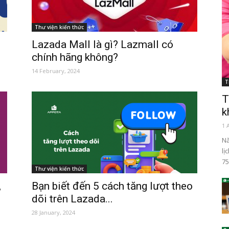
Thư viện kiến thức
Lazada Mall là gì? Lazmall có
chính hãng không?
14 February, 2024
T
T
k
1 
Nă
lị
75
Thư viện kiến thức
,
Bạn biết đến 5 cách tăng lượt theo
dõi trên Lazada...
28 January, 2024