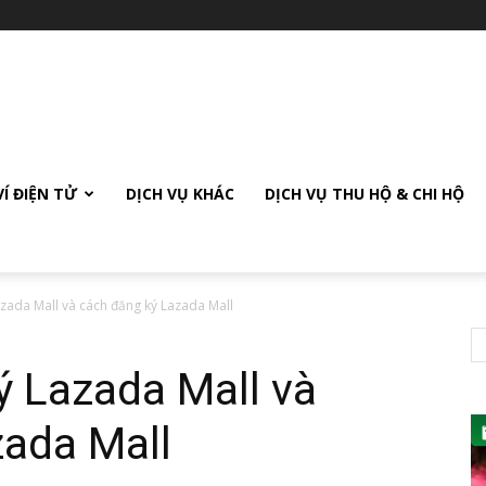
VÍ ĐIỆN TỬ
DỊCH VỤ KHÁC
DỊCH VỤ THU HỘ & CHI HỘ
azada Mall và cách đăng ký Lazada Mall
ý Lazada Mall và
zada Mall