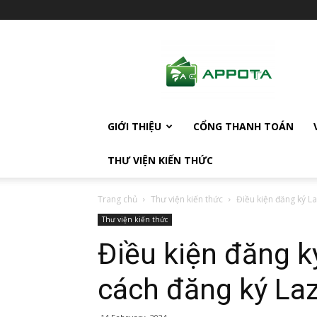
AppotaPay
News
GIỚI THIỆU
CỔNG THANH TOÁN
THƯ VIỆN KIẾN THỨC
Trang chủ
Thư viện kiến thức
Điều kiện đăng ký L
Thư viện kiến thức
Điều kiện đăng k
cách đăng ký La