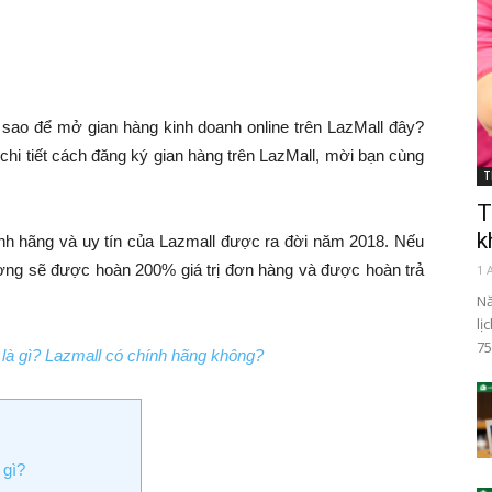
 sao để mở gian hàng kinh doanh online trên LazMall đây?
chi tiết cách đăng ký gian hàng trên LazMall, mời bạn cùng
T
T
k
nh hãng và uy tín của Lazmall được ra đời năm 2018. Nếu
ượng sẽ được hoàn 200% giá trị đơn hàng và được hoàn trả
1 
Nă
lị
75
 là gì? Lazmall có chính hãng không?
 gì?