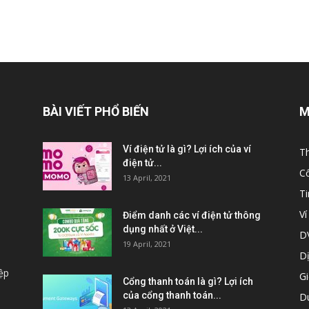
BÀI VIẾT PHỔ BIẾN
M
Ví điện tử là gì? Lợi ích của ví
Th
điện tử...
C
13 April, 2021
T
Ví
Điểm danh các ví điện tử thông
dụng nhất ở Việt...
DV
19 April, 2021
Dị
ệp
Gi
Cổng thanh toán là gì? Lợi ích
của cổng thanh toán...
Du