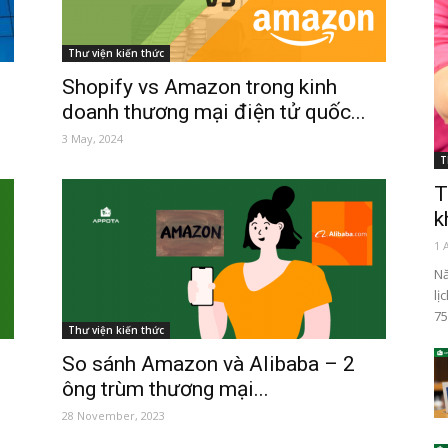
Thư viện kiến thức
Shopify vs Amazon trong kinh
doanh thương mại điện tử quốc...
3 May, 2024
T
T
k
1 
Nă
lị
75
Thư viện kiến thức
So sánh Amazon và Alibaba – 2
ông trùm thương mại...
28 November, 2023