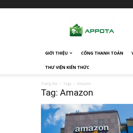
AppotaPay
News
GIỚI THIỆU
CỔNG THANH TOÁN
THƯ VIỆN KIẾN THỨC
Trang chủ
Tags
Amazon
Tag: Amazon