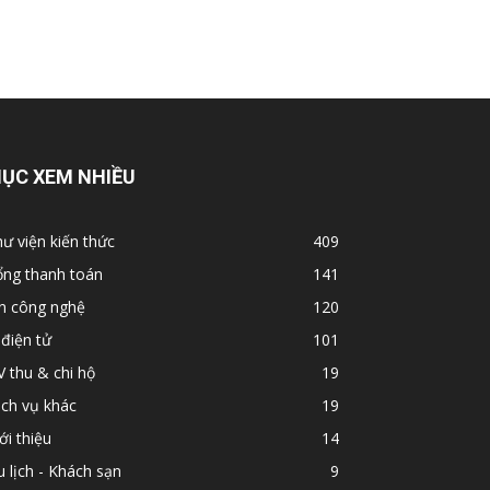
ỤC XEM NHIỀU
ư viện kiến thức
409
ổng thanh toán
141
in công nghệ
120
 điện tử
101
 thu & chi hộ
19
ch vụ khác
19
ới thiệu
14
 lịch - Khách sạn
9