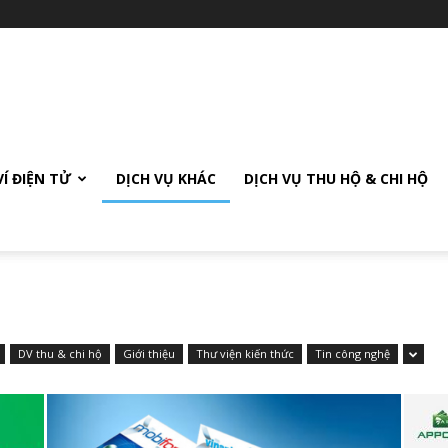
VÍ ĐIỆN TỬ
DỊCH VỤ KHÁC
DỊCH VỤ THU HỘ & CHI HỘ
DV thu & chi hộ
Giới thiệu
Thư viện kiến thức
Tin công nghệ