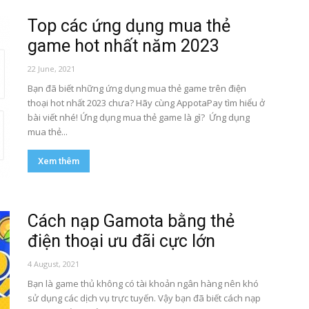
Top các ứng dụng mua thẻ
game hot nhất năm 2023
22 June, 2021
Bạn đã biết những ứng dụng mua thẻ game trên điện
thoại hot nhất 2023 chưa? Hãy cùng AppotaPay tìm hiểu ở
bài viết nhé! Ứng dụng mua thẻ game là gì? Ứng dụng
mua thẻ...
Xem thêm
Cách nạp Gamota bằng thẻ
điện thoại ưu đãi cực lớn
4 August, 2021
Bạn là game thủ không có tài khoản ngân hàng nên khó
sử dụng các dịch vụ trực tuyến. Vậy bạn đã biết cách nạp