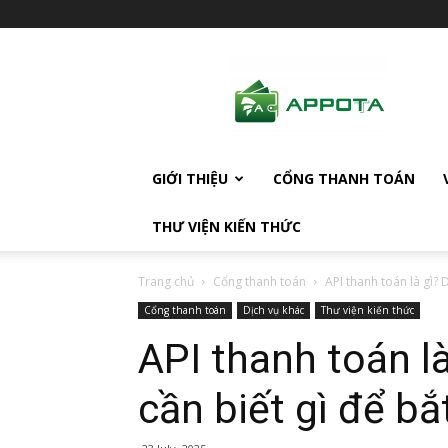
AppotaPay
News
GIỚI THIỆU
CỔNG THANH TOÁN
THƯ VIỆN KIẾN THỨC
Trang chủ
Cổng thanh toán
API thanh toán là gì? 
Cổng thanh toán
Dịch vụ khác
Thư viện kiến thức
API thanh toán l
cần biết gì để b