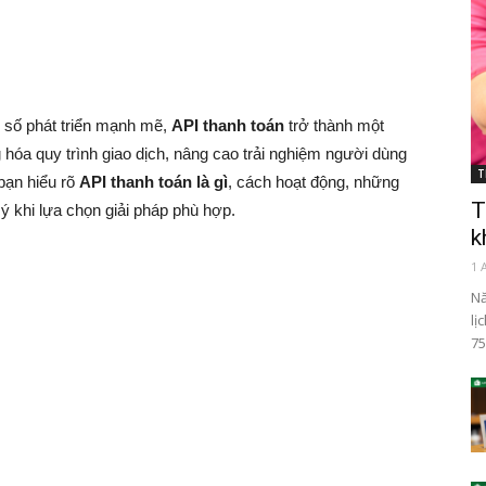
n số phát triển mạnh mẽ,
API thanh toán
trở thành một
 hóa quy trình giao dịch, nâng cao trải nghiệm người dùng
T
 bạn hiểu rõ
API thanh toán là gì
, cách hoạt động, những
T
ý khi lựa chọn giải pháp phù hợp.
k
1 
Nă
lị
75