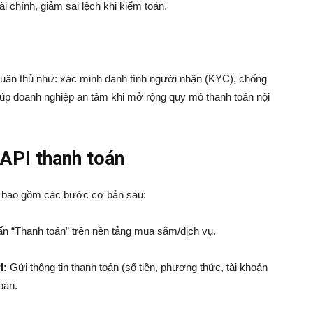
ài chính, giảm sai lệch khi kiểm toán.
 tuân thủ như: xác minh danh tính người nhận (KYC), chống
giúp doanh nghiệp an tâm khi mở rộng quy mô thanh toán nội
API thanh toán
g bao gồm các bước cơ bản sau:
n “Thanh toán” trên nền tảng mua sắm/dịch vụ.
I:
Gửi thông tin thanh toán (số tiền, phương thức, tài khoản
oán.