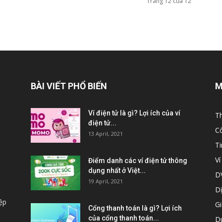
Trang 12 của 12
BÀI VIẾT PHỔ BIẾN
M
Ví điện tử là gì? Lợi ích của ví
Th
điện tử...
C
13 April, 2021
T
Ví
Điểm danh các ví điện tử thông
dụng nhất ở Việt...
DV
19 April, 2021
Dị
ệp
Gi
Cổng thanh toán là gì? Lợi ích
của cổng thanh toán...
Du