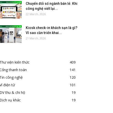
Chuyển đổi số ngành bán lẻ: Khi
công nghệ viết lại...
22 March, 2026
Kiosk check-in khách sạn là gì?
Vì sao cần triển khai...
21 March, 2026
Thư viện kiến thức
409
Cổng thanh toán
141
Tin công nghệ
120
Ví điện tử
101
DV thu & chi hộ
19
Dịch vụ khác
19