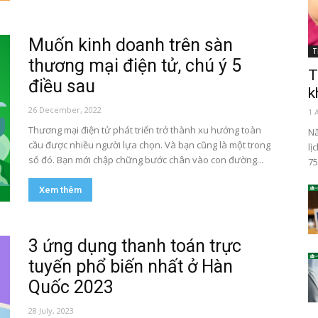
Muốn kinh doanh trên sàn
T
thương mại điện tử, chú ý 5
T
điều sau
k
26 December, 2022
1 
Thương mại điện tử phát triển trở thành xu hướng toàn
Nă
cầu được nhiều người lựa chọn. Và bạn cũng là một trong
lị
số đó. Bạn mới chập chững bước chân vào con đường...
75
Xem thêm
3 ứng dụng thanh toán trực
tuyến phổ biến nhất ở Hàn
Quốc 2023
28 July, 2023