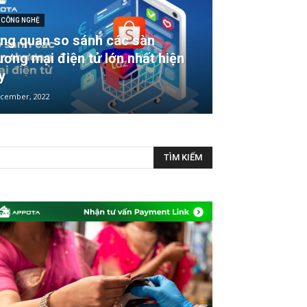
N CÔNG NGHỆ
ng quan so sánh các sàn
ương mại điện tử lớn nhất hiện
y
ecember, 2022