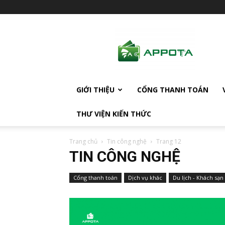
AppotaPay
News
GIỚI THIỆU
CỔNG THANH TOÁN
THƯ VIỆN KIẾN THỨC
Trang chủ
Tin công nghệ
Trang 12
TIN CÔNG NGHỆ
Cổng thanh toán
Dịch vụ khác
Du lịch - Khách sạn