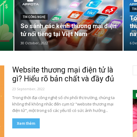
TI
Tổ
TIN CÔNG NGHỆ
So sánh các kênh thương mại điện
th
tử nổi tiếng tại Việt Nam
na
30 October, 2022
6 D
Website thương mại điện tử là
gì? Hiểu rõ bản chất và đầy đủ
23 September, 2022
Trong thời đại công nghệ số chi phối thị trường, chúng ta
không thể không nhắc đến cụm từ "website thương mại
điện tử", một trong số các yếu tố có sức ảnh hưởng...
Xem thêm