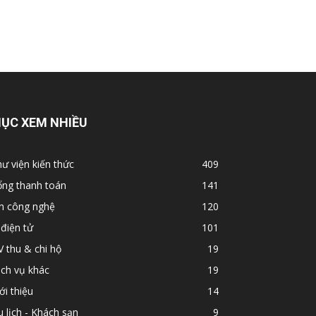
ỤC XEM NHIỀU
ư viện kiến thức
409
ổng thanh toán
141
in công nghệ
120
 điện tử
101
 thu & chi hộ
19
ch vụ khác
19
ới thiệu
14
 lịch - Khách sạn
9