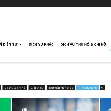
VÍ ĐIỆN TỬ
DỊCH VỤ KHÁC
DỊCH VỤ THU HỘ & CHI HỘ
DV thu & chi hộ
Giới thiệu
Thư viện kiến thức
Tin công nghệ