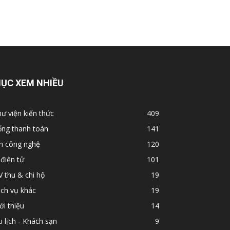
ỤC XEM NHIỀU
ư viện kiến thức
409
ổng thanh toán
141
in công nghệ
120
 điện tử
101
 thu & chi hộ
19
ch vụ khác
19
ới thiệu
14
 lịch - Khách sạn
9