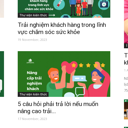
Thư viện kiến thức
Trải nghiệm khách hàng trong lĩnh
vực chăm sóc sức khỏe
19 November, 2023
T
T
k
1 
Nă
lị
75
Thư viện kiến thức
5 câu hỏi phải trả lời nếu muốn
nâng cao trải...
17 November, 2023