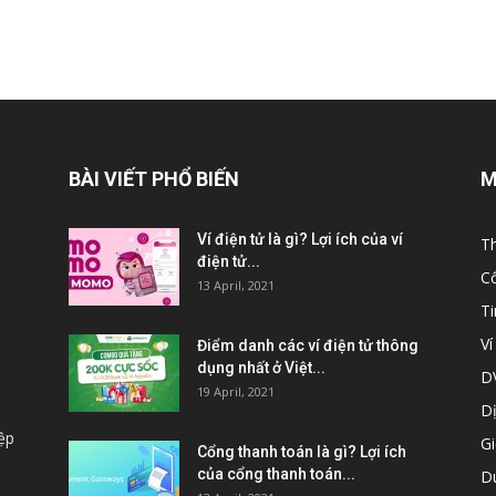
BÀI VIẾT PHỔ BIẾN
M
Ví điện tử là gì? Lợi ích của ví
Th
điện tử...
C
13 April, 2021
T
Ví
Điểm danh các ví điện tử thông
dụng nhất ở Việt...
DV
19 April, 2021
Dị
ệp
Gi
Cổng thanh toán là gì? Lợi ích
của cổng thanh toán...
Du