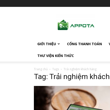
AppotaPay
News
GIỚI THIỆU
CỔNG THANH TOÁN
THƯ VIỆN KIẾN THỨC
Trang chủ
Tags
Trải nghiệm khách hàng
Tag: Trải nghiệm khác