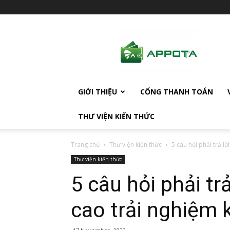
AppotaPay
News
GIỚI THIỆU
CỔNG THANH TOÁN
THƯ VIỆN KIẾN THỨC
Trang chủ
Thư viện kiến thức
5 câu hỏi phải trả l
Thư viện kiến thức
5 câu hỏi phải t
cao trải nghiệm