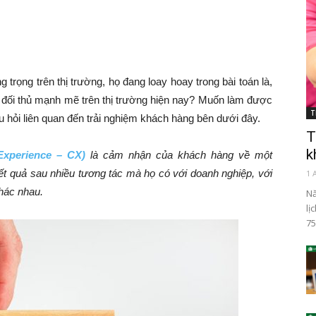
trọng trên thị trường, họ đang loay hoay trong bài toán là,
ạt đối thủ mạnh mẽ trên thị trường hiện nay? Muốn làm được
T
câu hỏi liên quan đến trải nghiệm khách hàng bên dưới đây.
T
k
Experience – CX)
là cảm nhận của khách hàng về một
kết quả sau nhiều tương tác mà họ có với doanh nghiệp, với
1 
khác nhau.
Nă
lị
75