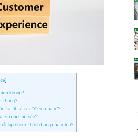
ide
]
mình không?
úc không?
án tại tất cả các “điểm chạm”?
ật số như thế nào?
để bắt kịp nhóm khách hàng của mình?