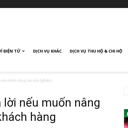
VÍ ĐIỆN TỬ
DỊCH VỤ KHÁC
DỊCH VỤ THU HỘ & CHI HỘ
ời nếu muốn nâng cao trải nghiệm...
rả lời nếu muốn nâng
 khách hàng