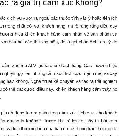
ạo ra giá trị cảm xúc không?
ặc dịch vụ vượt ra ngoài các thuộc tính vật lý hoặc tiện ích
quan trọng nhất đối với khách hàng, thì rõ ràng rằng điều duy
c thương hiệu khiến khách hàng cảm nhận về sản phẩm và
 với hầu hết các thương hiệu, đó là gót chân Achilles, lý do
 cảm xúc mà ALV tạo ra cho khách hàng. Các thương hiệu
trải nghiệm gợi lên những cảm xúc tích cực mạnh mẽ, và xây
àng hay không. Nghệ thuật kể chuyện và tạo ra trải nghiệm
u có thể đạt được điều này, khiến khách hàng cảm thấy họ
.
úng ta có đang tạo ra phản ứng cảm xúc tích cực cho khách
của chúng ta không?” Trước khi trả lời có, hãy tự hỏi xem
g, và liệu thương hiệu của bạn có hệ thống trao thưởng để