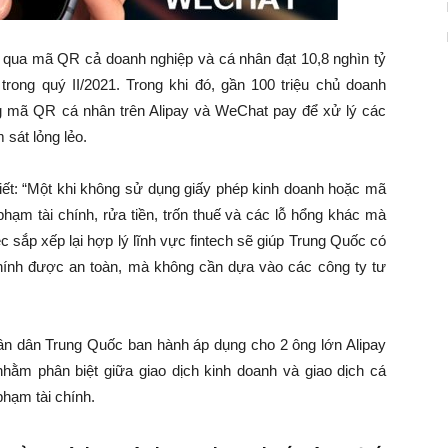
ng qua mã QR cả doanh nghiệp và cá nhân đạt 10,8 nghìn tỷ
rong quý II/2021. Trong khi đó, gần 100 triệu chủ doanh
g mã QR cá nhân trên Alipay và WeChat pay để xử lý các
 sát lỏng lẻo.
biết: “Một khi không sử dụng giấy phép kinh doanh hoặc mã
hạm tài chính, rửa tiền, trốn thuế và các lỗ hổng khác mà
 sắp xếp lại hợp lý lĩnh vực fintech sẽ giúp Trung Quốc có
chính được an toàn, mà không cần dựa vào các công ty tư
n dân Trung Quốc ban hành áp dụng cho 2 ông lớn Alipay
hằm phân biệt giữa giao dịch kinh doanh và giao dịch cá
phạm tài chính.