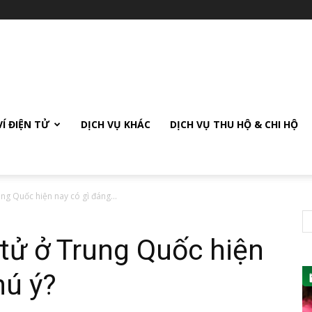
VÍ ĐIỆN TỬ
DỊCH VỤ KHÁC
DỊCH VỤ THU HỘ & CHI HỘ
ng Quốc hiện nay có gì đáng...
tử ở Trung Quốc hiện
hú ý?