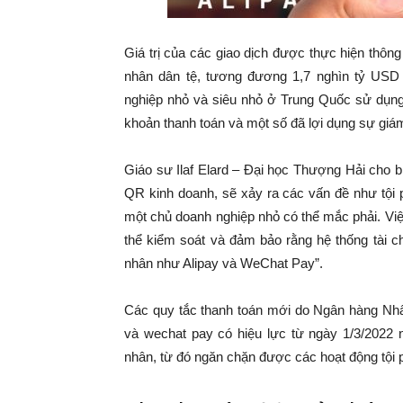
Giá trị của các giao dịch được thực hiện thô
nhân dân tệ, tương đương 1,7 nghìn tỷ USD t
nghiệp nhỏ và siêu nhỏ ở Trung Quốc sử dụn
khoản thanh toán và một số đã lợi dụng sự giám
Giáo sư Ilaf Elard – Đại học Thượng Hải cho 
QR kinh doanh, sẽ xảy ra các vấn đề như tội p
một chủ doanh nghiệp nhỏ có thể mắc phải. Việc
thể kiểm soát và đảm bảo rằng hệ thống tài 
nhân như Alipay và WeChat Pay”.
Các quy tắc thanh toán mới do Ngân hàng Nhâ
và wechat pay có hiệu lực từ ngày 1/3/2022 n
nhân, từ đó ngăn chặn được các hoạt động tội 