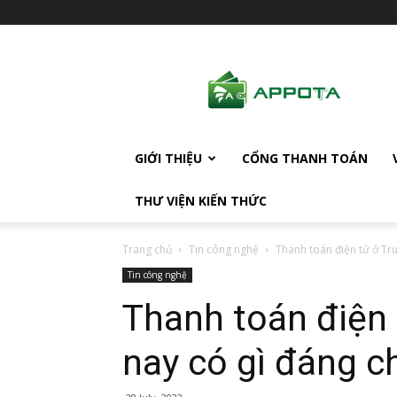
AppotaPay
News
GIỚI THIỆU
CỔNG THANH TOÁN
THƯ VIỆN KIẾN THỨC
Trang chủ
Tin công nghệ
Thanh toán điện tử ở Tru
Tin công nghệ
Thanh toán điện 
nay có gì đáng c