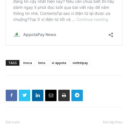
TAGS
moca
timo
ví appota
viettelpay
Bài trước
Bài tiếp theo