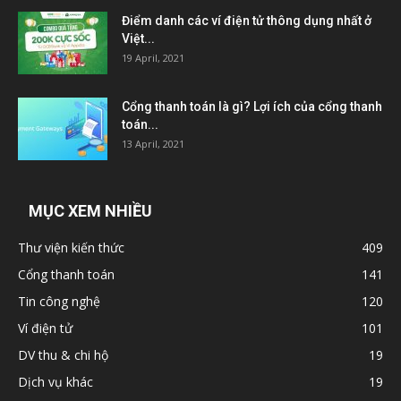
Điểm danh các ví điện tử thông dụng nhất ở
Việt...
19 April, 2021
Cổng thanh toán là gì? Lợi ích của cổng thanh
toán...
13 April, 2021
MỤC XEM NHIỀU
Thư viện kiến thức
409
Cổng thanh toán
141
Tin công nghệ
120
Ví điện tử
101
DV thu & chi hộ
19
Dịch vụ khác
19