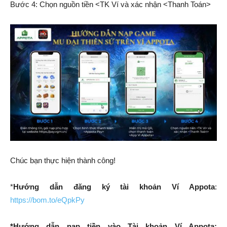
Bước 4: Chọn nguồn tiền <TK Ví và xác nhận <Thanh Toán>
Chúc bạn thực hiện thành công!
*
Hướng dẫn đăng ký tài khoản Ví Appota
:
https://bom.to/eQpkPy
*Hướng dẫn nạp tiền vào Tài khoản Ví Appota: