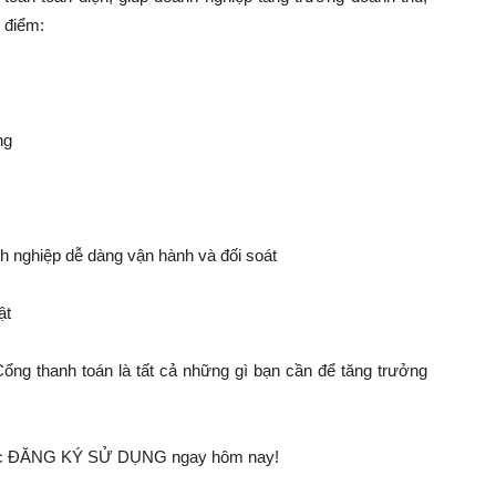
u điểm:
ng
nh nghiệp dễ dàng vận hành và đối soát
ật
ổng thanh toán là tất cả những gì bạn cần để tăng trưởng
oặc ĐĂNG KÝ SỬ DỤNG ngay hôm nay!