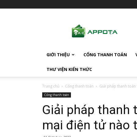
AppotaPay
News
GIỚI THIỆU
CỔNG THANH TOÁN
THƯ VIỆN KIẾN THỨC
Trang chủ
Cổng thanh toán
Giải pháp thanh toán 
Cổng thanh toán
Giải pháp thanh 
mại điện tử nào 