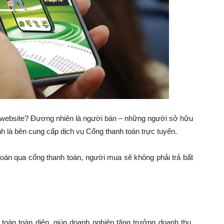
và website? Đương nhiên là người bán – những người sở hữu
h là bên cung cấp dịch vụ Cổng thanh toán trực tuyến.
toán qua cổng thanh toán, người mua sẽ không phải trả bất
 toán toàn diện, giúp doanh nghiệp tăng trưởng doanh thu,