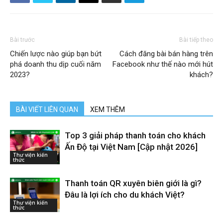
Bài trước
Bài tiếp theo
Chiến lược nào giúp bạn bứt
Cách đăng bài bán hàng trên
phá doanh thu dịp cuối năm
Facebook như thế nào mới hút
2023?
khách?
BÀI VIẾT LIÊN QUAN
XEM THÊM
Top 3 giải pháp thanh toán cho khách
Ấn Độ tại Việt Nam [Cập nhật 2026]
Thư viện kiến
thức
Thanh toán QR xuyên biên giới là gì?
Đâu là lợi ích cho du khách Việt?
Thư viện kiến
thức