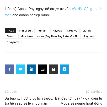
Liên hệ AppotaPay ngay để được tư vấn
cài đặt Cổng thanh
toán
cho doanh nghiệp mình!
TAGS
Fiin Credit
Fundiin
KayPay
Kredivo
Litnow
Momo
Mua trước trả sau (Buy Now Pay Later-BNPL)
Paynow
SPaylater
Bài trước
Bài tiếp theo
Dự báo xu hướng du lịch trước,
Bắt đầu từ ngày 1/7, ví điện tử
trả tiền sau sẽ lên ngôi năm
Moca sẽ ngừng hoạt động