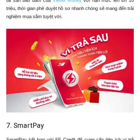
tài sản bảo đảm của
Viettel Money
với hạn mức lên tới 10
triệu, thời gian phê duyệt hồ sơ nhanh chóng sẽ mang đến trải
nghiệm mua sắm tuyệt vời.
7. SmartPay
SmartPay kết hợp với FE Credit để cung cấp tiện ích ví trả