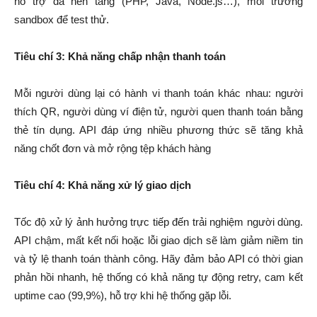
hỗ trợ đa nền tảng (PHP, Java, Node.js…), môi trường
sandbox để test thử.
Tiêu chí 3: Khả năng chấp nhận thanh toán
Mỗi người dùng lại có hành vi thanh toán khác nhau: người
thích QR, người dùng ví điện tử, người quen thanh toán bằng
thẻ tín dụng. API đáp ứng nhiều phương thức sẽ tăng khả
năng chốt đơn và mở rộng tệp khách hàng
Tiêu chí 4: Khả năng xử lý giao dịch
Tốc độ xử lý ảnh hưởng trực tiếp đến trải nghiệm người dùng.
API chậm, mất kết nối hoặc lỗi giao dịch sẽ làm giảm niềm tin
và tỷ lệ thanh toán thành công. Hãy đảm bảo API có thời gian
phản hồi nhanh, hệ thống có khả năng tự động retry, cam kết
uptime cao (99,9%), hỗ trợ khi hệ thống gặp lỗi.