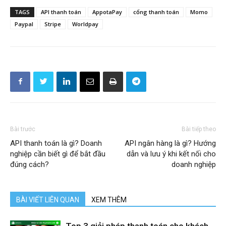
TAGS
API thanh toán
AppotaPay
cổng thanh toán
Momo
Paypal
Stripe
Worldpay
Bài trước
Bài tiếp theo
API thanh toán là gì? Doanh
API ngân hàng là gì? Hướng
nghiệp cần biết gì để bắt đầu
dẫn và lưu ý khi kết nối cho
đúng cách?
doanh nghiệp
BÀI VIẾT LIÊN QUAN
XEM THÊM
Top 3 giải pháp thanh toán cho khách