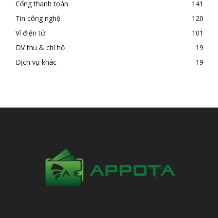
Cổng thanh toán
141
Tin công nghệ
120
Ví điện tử
101
DV thu & chi hộ
19
Dịch vụ khác
19