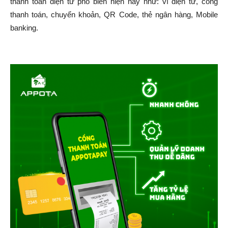
thanh toán điện tử phổ biến hiện nay như: ví điện tử, cổng
thanh toán, chuyển khoản, QR Code, thẻ ngân hàng, Mobile
banking.