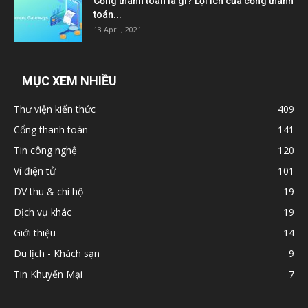
Cổng thanh toán là gì? Lợi ích của cổng thanh
toán...
13 April, 2021
MỤC XEM NHIỀU
Thư viện kiến thức
409
Cổng thanh toán
141
Tin công nghệ
120
Ví điện tử
101
DV thu & chi hộ
19
Dịch vụ khác
19
Giới thiệu
14
Du lịch - Khách sạn
9
Tin Khuyến Mại
7