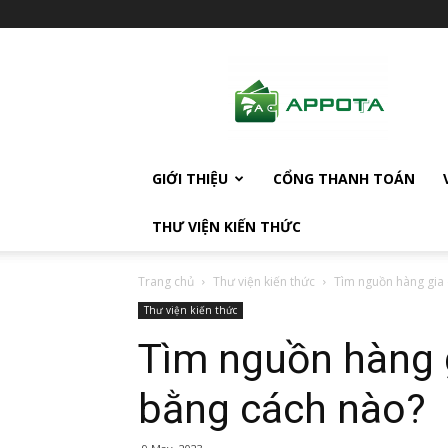
AppotaPay
News
GIỚI THIỆU
CỔNG THANH TOÁN
THƯ VIỆN KIẾN THỨC
Trang chủ
Thư viện kiến thức
Tìm nguồn hàng gia
Thư viện kiến thức
Tìm nguồn hàng 
bằng cách nào?