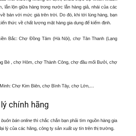
, lẫn lộn giữa hàng trong nước lẫn hàng giả, nhái của các
về bán với mức giá trên trời. Do đó, khi tới lùng hàng, bạn
 kiến thức về chất lượng mặt hàng gia dụng để kiểm định.
miền Bắc: Chợ Đồng Tâm (Hà Nội), chợ Tân Thanh (Lạng
ng Bè , chợ Hôm, chợ Thành Công, chợ đầu mối Bưởi, chợ
 Minh: Chợ Kim Biên, chợ Bình Tây, chợ Lớn,…
 lý chính hãng
ẻ buôn bán online
thì chắc chắn bạn phải tìm nguồn hàng gia
 lý của các hãng, công ty sản xuất uy tín trên thị trường.