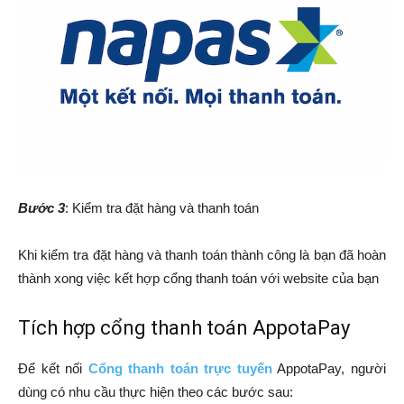
Bước 3
: Kiểm tra đặt hàng và thanh toán
Khi kiểm tra đặt hàng và thanh toán thành công là bạn đã hoàn
thành xong việc kết hợp cổng thanh toán với website của bạn
Tích hợp cổng thanh toán AppotaPay
Để kết nối
Cổng thanh toán trực tuyến
AppotaPay, người
dùng có nhu cầu thực hiện theo các bước sau: