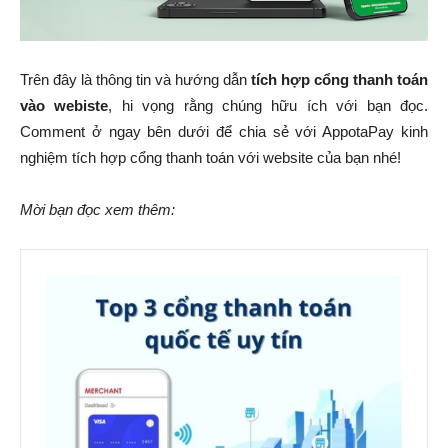
Trên đây là thông tin và hướng dẫn
tích hợp cổng thanh toán
vào webiste
, hi vọng rằng chúng hữu ích với bạn đọc.
Comment ở ngay bên dưới để chia sẻ với AppotaPay kinh
nghiệm tích hợp cổng thanh toán với website của bạn nhé!
Mời bạn đọc xem thêm: