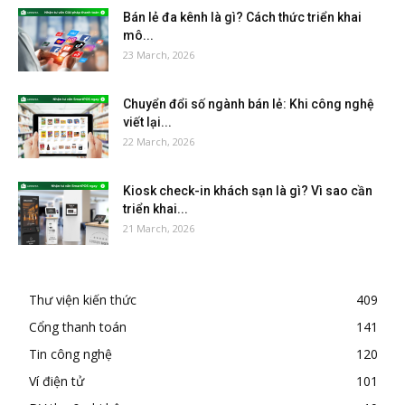
Bán lẻ đa kênh là gì? Cách thức triển khai
mô...
23 March, 2026
Chuyển đổi số ngành bán lẻ: Khi công nghệ
viết lại...
22 March, 2026
Kiosk check-in khách sạn là gì? Vì sao cần
triển khai...
21 March, 2026
Thư viện kiến thức
409
Cổng thanh toán
141
Tin công nghệ
120
Ví điện tử
101