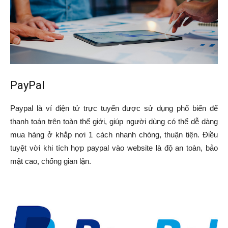
PayPal
Paypal là ví điện tử trực tuyến được sử dụng phổ biến để
thanh toán trên toàn thế giới, giúp người dùng có thể dễ dàng
mua hàng ở khắp nơi 1 cách nhanh chóng, thuận tiện. Điều
tuyệt vời khi tích hợp paypal vào website là độ an toàn, bảo
mật cao, chống gian lận.