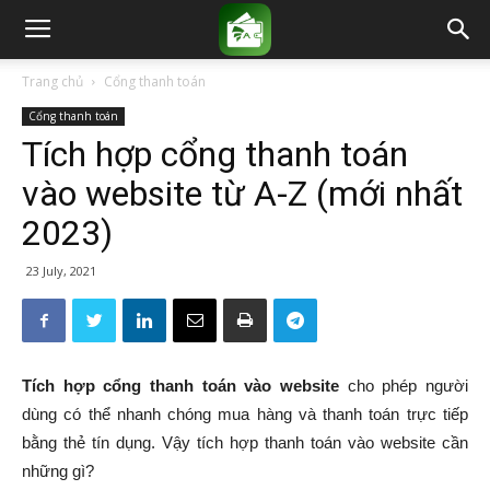
Trang chủ
Cổng thanh toán
Cổng thanh toán
Tích hợp cổng thanh toán
vào website từ A-Z (mới nhất
2023)
23 July, 2021
Tích hợp cổng thanh toán vào website
cho phép người
dùng có thể nhanh chóng mua hàng và thanh toán trực tiếp
bằng thẻ tín dụng. Vậy tích hợp thanh toán vào website cần
những gì?