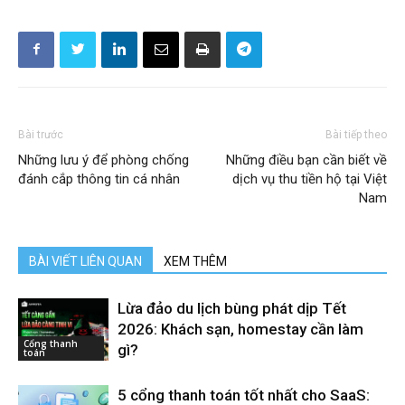
Bài trước
Bài tiếp theo
Những lưu ý để phòng chống
Những điều bạn cần biết về
đánh cắp thông tin cá nhân
dịch vụ thu tiền hộ tại Việt
Nam
BÀI VIẾT LIÊN QUAN
XEM THÊM
Lừa đảo du lịch bùng phát dịp Tết
2026: Khách sạn, homestay cần làm
Cổng thanh
gì?
toán
5 cổng thanh toán tốt nhất cho SaaS: