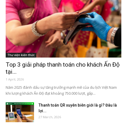
Thư viện kiến thức
Top 3 giải pháp thanh toán cho khách Ấn Độ
tại...
1 April, 2026
Năm 2025 đánh dấu sự tăng trưởng mạnh mẽ của du lịch Việt Nam
khi lượng khách Ấn Độ đạt khoảng 750.000 lượt, gấp...
Thanh toán QR xuyên biên giới là gì? Đâu là
lợi...
27 March, 2026