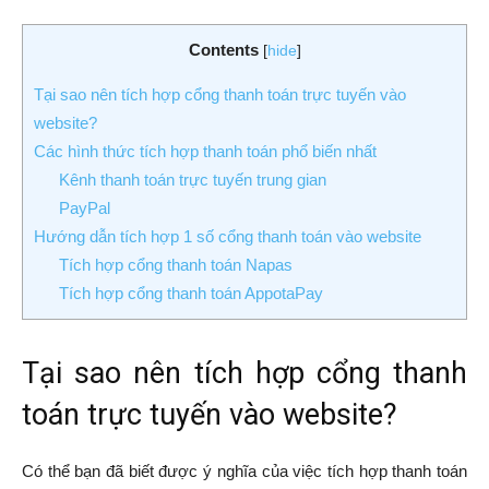
Contents
[
hide
]
Tại sao nên tích hợp cổng thanh toán trực tuyến vào
website?
Các hình thức tích hợp thanh toán phổ biến nhất
Kênh thanh toán trực tuyến trung gian
PayPal
Hướng dẫn tích hợp 1 số cổng thanh toán vào website
Tích hợp cổng thanh toán Napas
Tích hợp cổng thanh toán AppotaPay
Tại sao nên tích hợp cổng thanh
toán trực tuyến vào website?
Có thể bạn đã biết được ý nghĩa của việc tích hợp thanh toán