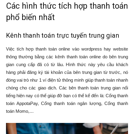
Các hình thức tích hợp thanh toán
phổ biến nhất
Kênh thanh toán trực tuyến trung gian
Việc tích hợp thanh toán online vào wordpress hay website
thông thường bằng các kênh thanh toán online do bên trung
gian cung cấp đã có từ lâu. Hình thức này yêu cầu khách
hàng phải đăng ký tài khoản của bên trung gian từ trước, nó
đóng vai trò như 1 ví điện tử thông minh giúp thanh toán nhanh
chóng cho các giao dịch. Các bên thanh toán trung gian nổi
tiếng hiện nay có thể giúp đỡ bạn có thể kể đến là: Cổng thanh
toán AppotaPay, Cổng thanh toán ngân lượng, Cổng thanh
toán Momo,…