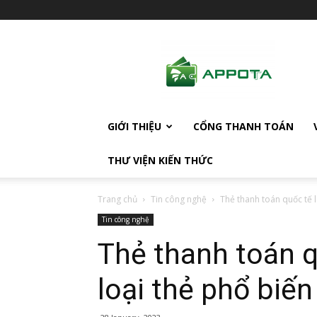
AppotaPay
News
GIỚI THIỆU
CỔNG THANH TOÁN
THƯ VIỆN KIẾN THỨC
Trang chủ
Tin công nghệ
Thẻ thanh toán quốc tế là
Tin công nghệ
Thẻ thanh toán qu
loại thẻ phổ biến