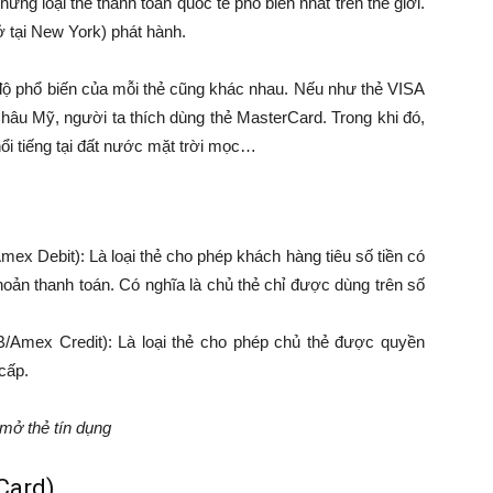
g loại thẻ thanh toán quốc tế phổ biến nhất trên thế giới.
tại New York) phát hành.
ộ phổ biến của mỗi thẻ cũng khác nhau. Nếu như thẻ VISA
u Mỹ, người ta thích dùng thẻ MasterCard. Trong khi đó,
ổi tiếng tại đất nước mặt trời mọc…
ex Debit): Là loại thẻ cho phép khách hàng tiêu số tiền có
khoản thanh toán. Có nghĩa là chủ thẻ chỉ được dùng trên số
B/Amex Credit): Là loại thẻ cho phép chủ thẻ được quyền
cấp.
mở thẻ tín dụng
Card)