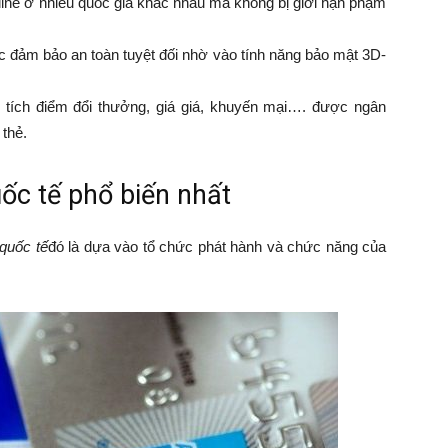
fline ở nhiều quốc gia khác nhau mà không bị giới hạn phạm
c đảm bảo an toàn tuyệt đối nhờ vào tính năng bảo mật 3D-
 tích điểm đổi thưởng, giá giá, khuyến mại…. được ngân
 thẻ.
uốc tế phổ biến nhất
 quốc tế
đó là dựa vào tổ chức phát hành và chức năng của