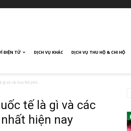
VÍ ĐIỆN TỬ
DỊCH VỤ KHÁC
DỊCH VỤ THU HỘ & CHI HỘ
 gì và các loại thẻ phổ...
ốc tế là gì và các
 nhất hiện nay