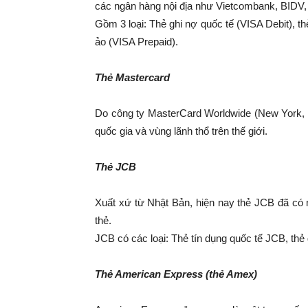
các ngân hàng nội địa như Vietcombank, BID
Gồm 3 loại: Thẻ ghi nợ quốc tế (VISA Debit), thẻ
ảo (VISA Prepaid).
Thẻ Mastercard
Do công ty MasterCard Worldwide (New York, M
quốc gia và vùng lãnh thổ trên thế giới.
Thẻ JCB
Xuất xứ từ Nhật Bản, hiện nay thẻ JCB đã có 
thẻ.
JCB có các loại: Thẻ tín dụng quốc tế JCB, thẻ
Thẻ American Express (thẻ Amex)