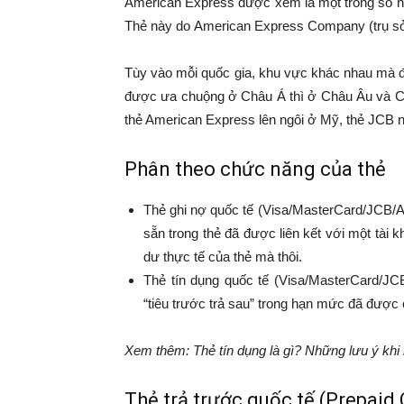
American Express được xem là một trong số nhữn
Thẻ này do American Express Company (trụ sở 
Tùy vào mỗi quốc gia, khu vực khác nhau mà đ
được ưa chuộng ở Châu Á thì ở Châu Âu và Châ
thẻ American Express lên ngôi ở Mỹ, thẻ JCB n
Phân theo chức năng của thẻ
Thẻ ghi nợ quốc tế (Visa/MasterCard/JCB/Am
sẵn trong thẻ đã được liên kết với một tài 
dư thực tế của thẻ mà thôi.
Thẻ tín dụng quốc tế (Visa/MasterCard/JC
“tiêu trước trả sau” trong hạn mức đã được 
Xem thêm: Thẻ tín dụng là gì? Những lưu ý khi 
Thẻ trả trước quốc tế (Prepaid 