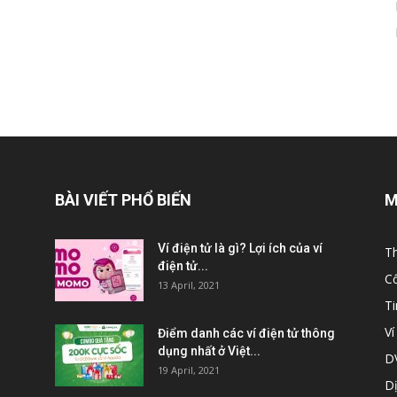
BÀI VIẾT PHỔ BIẾN
M
Ví điện tử là gì? Lợi ích của ví
Th
điện tử...
C
13 April, 2021
T
Ví
Điểm danh các ví điện tử thông
dụng nhất ở Việt...
DV
19 April, 2021
Dị