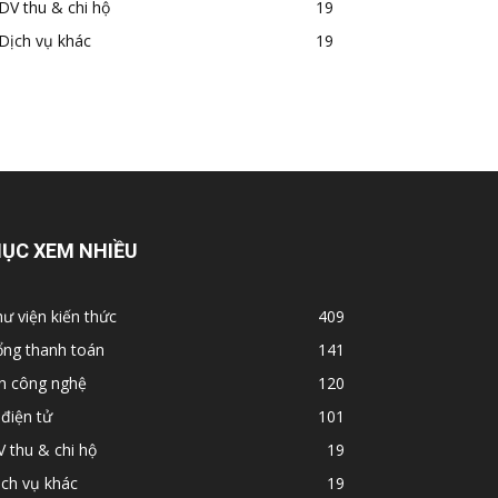
DV thu & chi hộ
19
Dịch vụ khác
19
ỤC XEM NHIỀU
ư viện kiến thức
409
ổng thanh toán
141
in công nghệ
120
 điện tử
101
 thu & chi hộ
19
ch vụ khác
19