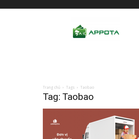
AppotaPay
News
Trang chủ
Tags
Taobao
Tag: Taobao