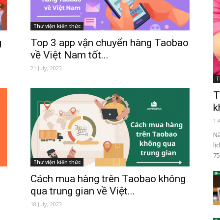
Thư viện kiến thức
g
Top 3 app vận chuyển hàng Taobao
về Việt Nam tốt...
21 July, 2023
T
T
k
1 
Nă
lị
75
Thư viện kiến thức
Cách mua hàng trên Taobao không
qua trung gian về Việt...
18 July, 2023