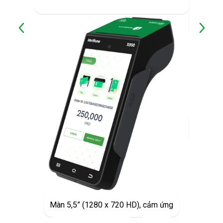
2600m
Ion
Màn 
Chạm
Dài: 19
64,5mm 
Số 
Màn 5,5” (1280 x 720 HD), cảm ứng