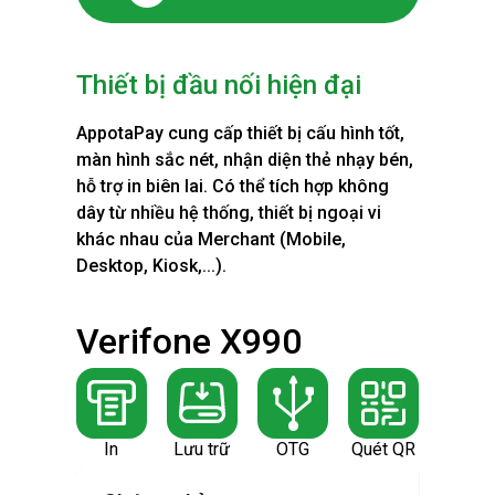
Thiết bị đầu nối hiện đại
AppotaPay cung cấp thiết bị cấu hình tốt,
màn hình sắc nét, nhận diện thẻ nhạy bén,
hỗ trợ in biên lai. Có thể tích hợp không
dây từ nhiều hệ thống, thiết bị ngoại vi
khác nhau của Merchant (Mobile,
Desktop, Kiosk,...).
Verifone X990
TIA
In
Lưu trữ
OTG
Quét QR
In