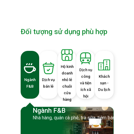
Đối tượng sử dụng phù hợp
Hộ kinh
Dịch vụ
doanh
công
Khách
Ngành
Dịch vụ
nhỏ lẻ
và tiện
sạn -
F&B
bán lẻ
chuỗi
ích xã
Du lịch
cửa
hội
hàng
Ngành F&B
Nhà hàng, quán cà phê, trà sữa, tiệm bánh, Fast 