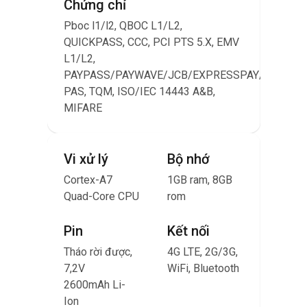
Chứng chỉ
Chứn
Pboc l1/l2, QBOC L1/L2,
Pboc 
QUICKPASS, CCC, PCI PTS 5.X, EMV
QUICK
L1/L2,
L1/L2
PAYPASS/PAYWAVE/JCB/EXPRESSPAY/D-
PAYP
PAS, TQM, ISO/IEC 14443 A&B,
PAS, 
MIFARE
MIFA
Vi xử lý
Bộ nhớ
Vi xử
Cortex-A7
1GB ram, 8GB
Quad-
Quad-Core CPU
rom
Corte
1.4GH
Pin
Kết nối
Tháo rời được,
4G LTE, 2G/3G,
Pin
7,2V
WiFi, Bluetooth
2600mAh Li-
Tháo r
Ion
7,4V