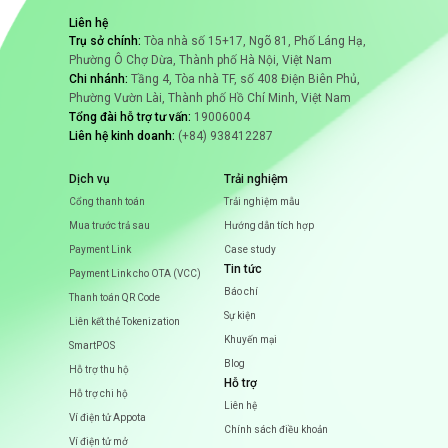
Liên hệ
Trụ sở chính:
Tòa nhà số 15+17, Ngõ 81, Phố Láng Hạ,
Phường Ô Chợ Dừa, Thành phố Hà Nội, Việt Nam
Chi nhánh:
Tầng 4, Tòa nhà TF, số 408 Điện Biên Phủ,
Phường Vườn Lài, Thành phố Hồ Chí Minh, Việt Nam
Tổng đài hỗ trợ tư vấn:
19006004
Liên hệ kinh doanh:
(+84) 938412287
Dịch vụ
Trải nghiệm
Cổng thanh toán
Trải nghiệm mẫu
Mua trước trả sau
Hướng dẫn tích hợp
Payment Link
Case study
Tin tức
Payment Link cho OTA (VCC)
Báo chí
Thanh toán QR Code
Sự kiện
Liên kết thẻ Tokenization
Khuyến mại
SmartPOS
Blog
Hỗ trợ thu hộ
Hỗ trợ
Hỗ trợ chi hộ
Liên hệ
Ví điện tử Appota
Chính sách điều khoản
Ví điện tử mở