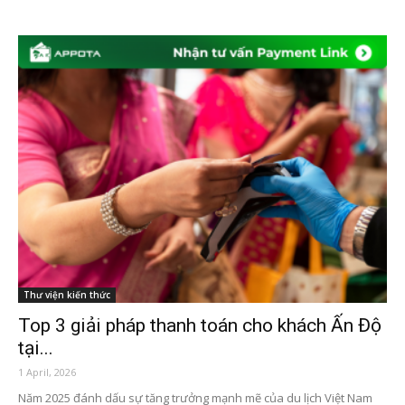
Thư viện kiến thức
Top 3 giải pháp thanh toán cho khách Ấn Độ
tại...
1 April, 2026
Năm 2025 đánh dấu sự tăng trưởng mạnh mẽ của du lịch Việt Nam