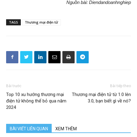
Nguồn bài: Diendandoanhnghiep
TAGS
Thương mại điện tử
Bài trước
Bài tiếp theo
Top 10 xu hướng thương mại
Thương mại điện tử từ 1.0 lên
điện tử không thể bỏ qua năm
3.0, bạn biết gì về nó?
2024
BÀI VIẾT LIÊN QUAN
XEM THÊM