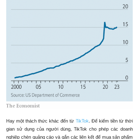
Hay một thách thức khác đến từ
TikTok
. Để kiếm tiền từ thời
gian sử dụng của người dùng, TikTok cho phép các doanh
nghiệp chèn quảng cáo và gắn các liên kết để mua sản phẩm