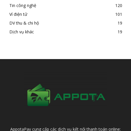
Tin công nghệ
120
Ví điện tử
101
DV thu & chi hộ
19
Dịch vụ khác
19
AppotaPay cung cấp các dịch vụ kết nối thanh toán online: