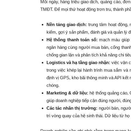
Mỗi ngày, hàng triệu giao dịch, quảng cáo, đơn
TMĐT. Để mọi thứ hoạt động trơn tru, thành ph
Nền tảng giao dịch:
trung tâm hoạt động, 
kiếm, gợi ý sản phẩm, đánh giá và quản lý đ
Hệ thống thanh toán số:
mạch máu giúp gi
ngân hàng cùng người mua bán, cổng thanh 
chống gian lận và phân tích khả năng chi ti
Logistics và hạ tầng giao nhận:
việc vận c
trong việc khép lại hành trình mua sắm và
định vị GPS, kho bãi thông minh và API kết
chóng.
Marketing & dữ liệu:
hệ thống quảng cáo, C
giúp doanh nghiệp tiếp cận đúng người, đúng
Các tác nhân thị trường:
người bán, người
trì vòng quay của hệ sinh thái. Dữ liệu từ h
Doanh nghiệp cần ghi nhớ rằng trong mạng lướ