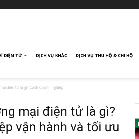
VÍ ĐIỆN TỬ
DỊCH VỤ KHÁC
DỊCH VỤ THU HỘ & CHI HỘ
mại điện tử là gì? Cách doanh nghiệp...
ng mại điện tử là gì?
p vận hành và tối ưu