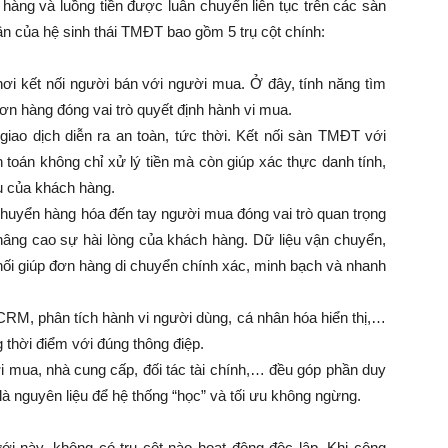
 hàng và luồng tiền được luân chuyển liên tục trên các sàn
ần của hệ sinh thái TMĐT bao gồm 5 trụ cột chính:
nơi kết nối người bán với người mua. Ở đây, tính năng tìm
ơn hàng đóng vai trò quyết định hành vi mua.
ao dịch diễn ra an toàn, tức thời. Kết nối sàn TMĐT với
toán không chỉ xử lý tiền mà còn giúp xác thực danh tính,
êu của khách hàng.
huyển hàng hóa đến tay người mua đóng vai trò quan trọng
 nâng cao sự hài lòng của khách hàng. Dữ liệu vận chuyển,
 nối giúp đơn hàng di chuyển chính xác, minh bạch và nhanh
RM, phân tích hành vi người dùng, cá nhân hóa hiển thị,…
 thời điểm với đúng thông điệp.
 mua, nhà cung cấp, đối tác tài chính,… đều góp phần duy
ọ là nguyên liệu để hệ thống “học” và tối ưu không ngừng.
i này, không có trụ cột nào hoạt động độc lập. Khi công