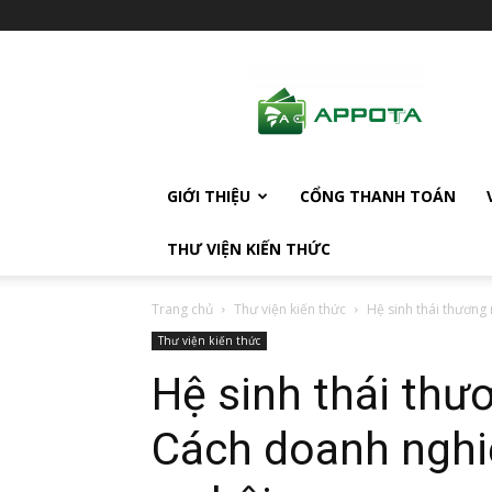
AppotaPay
News
GIỚI THIỆU
CỔNG THANH TOÁN
THƯ VIỆN KIẾN THỨC
Trang chủ
Thư viện kiến thức
Hệ sinh thái thương 
Thư viện kiến thức
Hệ sinh thái thươ
Cách doanh nghiệ