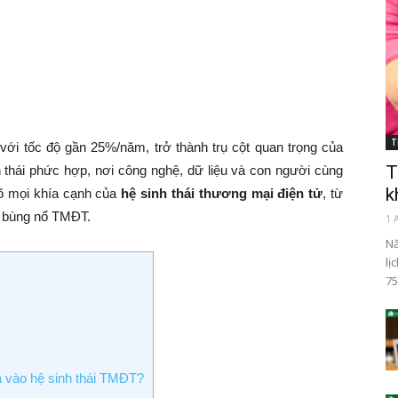
T
với tốc độ gần 25%/năm, trở thành trụ cột quan trọng của
T
h thái phức hợp, nơi công nghệ, dữ liệu và con người cùng
k
rõ mọi khía cạnh của
hệ sinh thái thương mại điện tử
, từ
n bùng nổ TMĐT.
1 
Nă
lị
75
ả vào hệ sinh thái TMĐT?