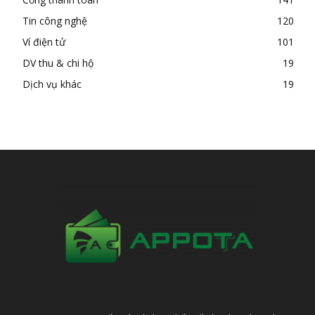
Tin công nghệ
120
Ví điện tử
101
DV thu & chi hộ
19
Dịch vụ khác
19