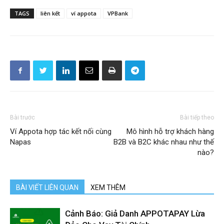
TAGS
liên kết
ví appota
VPBank
Bài trước
Bài tiếp theo
Ví Appota hợp tác kết nối cùng
Mô hình hỗ trợ khách hàng
Napas
B2B và B2C khác nhau như thế
nào?
BÀI VIẾT LIÊN QUAN
XEM THÊM
Cảnh Báo: Giả Danh APPOTAPAY Lừa