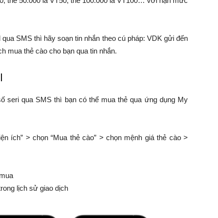
T20, thẻ 50.000 là VT50, thẻ 100.000 là VT100… với hạn mức
l qua SMS thì hãy soạn tin nhắn theo cú pháp: VDK gửi đến
ch mua thẻ cào cho bạn qua tin nhắn.
l
 số seri qua SMS thì bạn có thể mua thẻ qua ứng dụng My
iện ích” > chọn “Mua thẻ cào” > chọn mệnh giá thẻ cào >
ã mua
trong lịch sử giao dịch