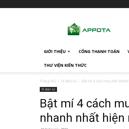
AppotaPay
News
GIỚI THIỆU
CỔNG THANH TOÁN
THƯ VIỆN KIẾN THỨC
Trang chủ
Ví điện tử
Bật mí 4 cách mua thẻ Viettel
Ví điện tử
Bật mí 4 cách mu
nhanh nhất hiện