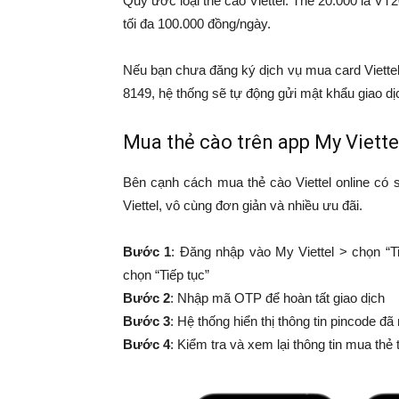
Quy ước loại thẻ cào Viettel: Thẻ 20.000 là V
tối đa 100.000 đồng/ngày.
Nếu bạn chưa đăng ký dịch vụ mua card Viette
8149, hệ thống sẽ tự động gửi mật khẩu giao dị
Mua thẻ cào trên app My Viette
Bên cạnh cách mua thẻ cào Viettel online có
Viettel, vô cùng đơn giản và nhiều ưu đãi.
Bước 1
: Đăng nhập vào My Viettel > chọn “T
chọn “Tiếp tục”
Bước 2
: Nhập mã OTP để hoàn tất giao dịch
Bước 3
: Hệ thống hiển thị thông tin pincode đ
Bước 4
: Kiểm tra và xem lại thông tin mua thẻ 