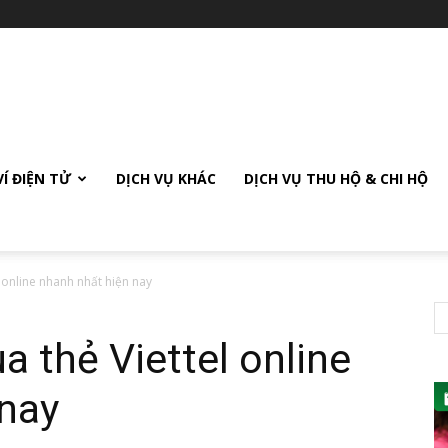
VÍ ĐIỆN TỬ
DỊCH VỤ KHÁC
DỊCH VỤ THU HỘ & CHI HỘ
 online nhanh nhất hiện nay
a thẻ Viettel online
 nay