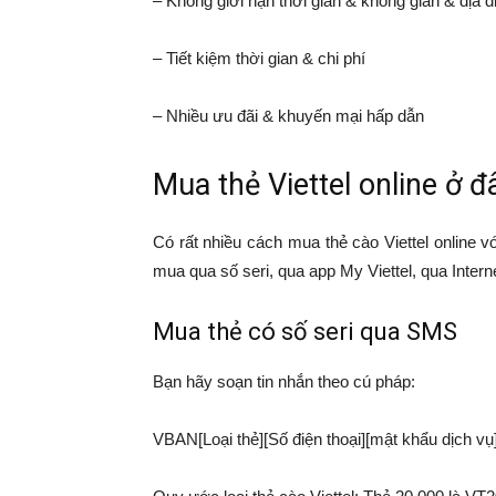
– Không giới hạn thời gian & không gian & địa 
– Tiết kiệm thời gian & chi phí
– Nhiều ưu đãi & khuyến mại hấp dẫn
Mua thẻ Viettel online ở đ
Có rất nhiều cách mua thẻ cào Viettel online 
mua qua số seri, qua app My Viettel, qua Intern
Mua thẻ có số seri qua SMS
Bạn hãy soạn tin nhắn theo cú pháp:
VBAN[Loại thẻ][Số điện thoại][mật khẩu dịch vụ