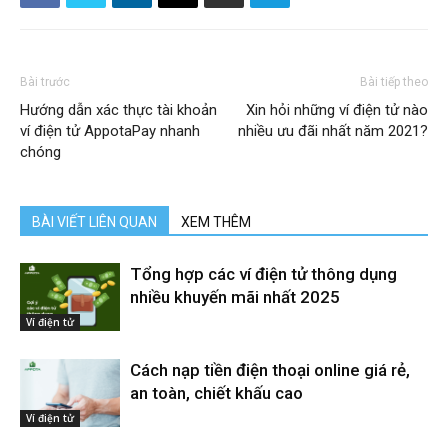
Bài trước
Bài tiếp theo
Hướng dẫn xác thực tài khoản
Xin hỏi những ví điện tử nào
ví điện tử AppotaPay nhanh
nhiều ưu đãi nhất năm 2021?
chóng
BÀI VIẾT LIÊN QUAN
XEM THÊM
Tổng hợp các ví điện tử thông dụng
nhiều khuyến mãi nhất 2025
Ví điện tử
Cách nạp tiền điện thoại online giá rẻ,
an toàn, chiết khấu cao
Ví điện tử