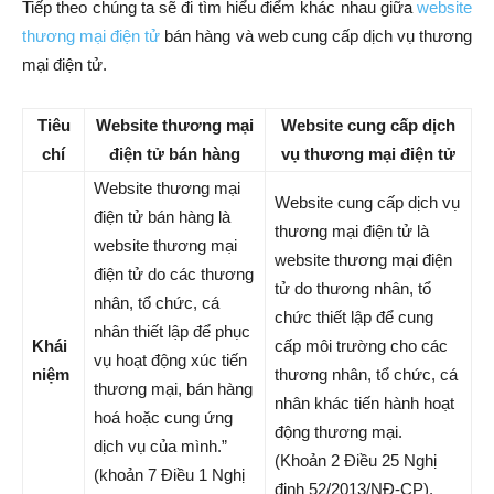
Tiếp theo chúng ta sẽ đi tìm hiểu điểm khác nhau giữa
website
thương mại điện tử
bán hàng và web cung cấp dịch vụ thương
mại điện tử.
Tiêu
Website thương mại
Website cung cấp dịch
chí
điện tử bán hàng
vụ thương mại điện tử
Website thương mại
Website cung cấp dịch vụ
điện tử bán hàng là
thương mại điện tử là
website thương mại
website thương mại điện
điện tử do các thương
tử do thương nhân, tổ
nhân, tổ chức, cá
chức thiết lập để cung
nhân thiết lập để phục
Khái
cấp môi trường cho các
vụ hoạt động xúc tiến
niệm
thương nhân, tổ chức, cá
thương mại, bán hàng
nhân khác tiến hành hoạt
hoá hoặc cung ứng
động thương mại.
dịch vụ của mình.”
(Khoản 2 Điều 25 Nghị
(khoản 7 Điều 1 Nghị
định 52/2013/NĐ-CP).