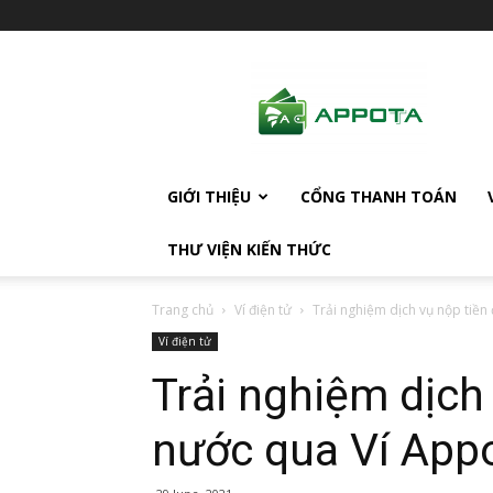
AppotaPay
News
GIỚI THIỆU
CỔNG THANH TOÁN
THƯ VIỆN KIẾN THỨC
Trang chủ
Ví điện tử
Trải nghiệm dịch vụ nộp tiền
Ví điện tử
Trải nghiệm dịch
nước qua Ví App