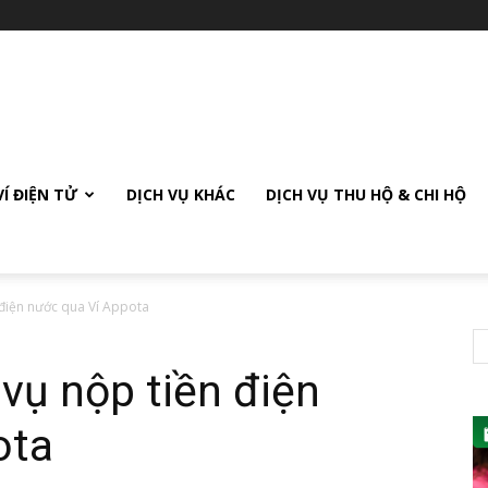
VÍ ĐIỆN TỬ
DỊCH VỤ KHÁC
DỊCH VỤ THU HỘ & CHI HỘ
 điện nước qua Ví Appota
 vụ nộp tiền điện
ota