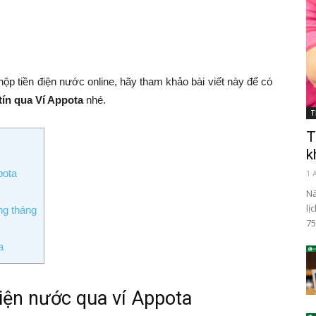
p tiền điện nước online, hãy tham khảo bài viết này để có
tín qua Ví Appota
nhé.
T
T
k
pota
1 
Nă
lị
ng tháng
75
a
 điện nước
qua ví Appota