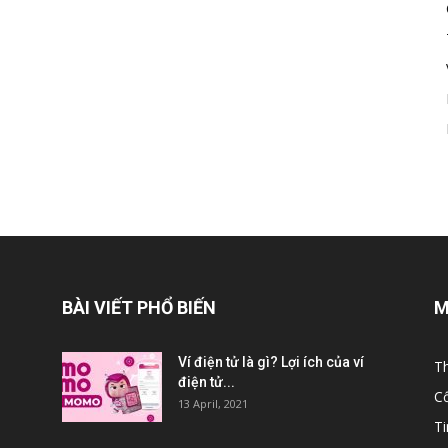
BÀI VIẾT PHỔ BIẾN
M
Ví điện tử là gì? Lợi ích của ví
Th
điện tử...
C
13 April, 2021
T