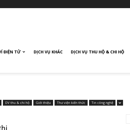
VÍ ĐIỆN TỬ
DỊCH VỤ KHÁC
DỊCH VỤ THU HỘ & CHI HỘ
DV thu & chi hộ
Giới thiệu
Thư viện kiến thức
Tin công nghệ
thị