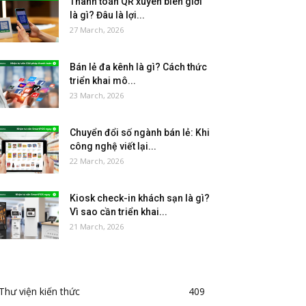
Thanh toán QR xuyên biên giới
là gì? Đâu là lợi...
27 March, 2026
Bán lẻ đa kênh là gì? Cách thức
triển khai mô...
23 March, 2026
Chuyển đổi số ngành bán lẻ: Khi
công nghệ viết lại...
22 March, 2026
Kiosk check-in khách sạn là gì?
Vì sao cần triển khai...
21 March, 2026
Thư viện kiến thức
409