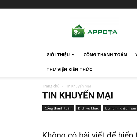
AppotaPay
News
GIỚI THIỆU
CỔNG THANH TOÁN
THƯ VIỆN KIẾN THỨC
Trang chủ
Tin Khuyến Mại
TIN KHUYẾN MẠI
Cổng thanh toán
Dịch vụ khác
Du lịch - Khách sạn
Không có bài viết để hiển 