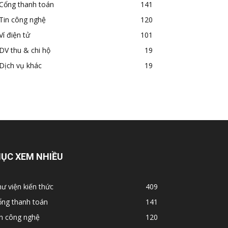
Cổng thanh toán
141
Tin công nghệ
120
Ví điện tử
101
DV thu & chi hộ
19
Dịch vụ khác
19
ỤC XEM NHIỀU
ư viện kiến thức
409
ổng thanh toán
141
in công nghệ
120