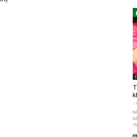
T
T
k
1 
Nă
lị
75