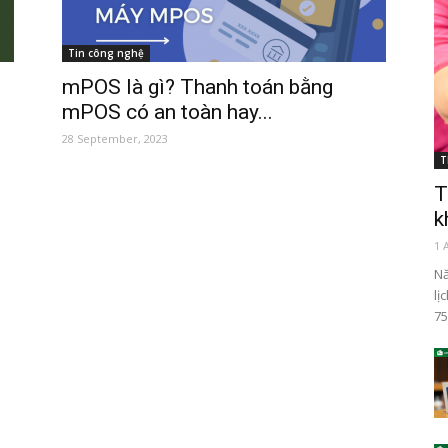
Tin công nghệ
mPOS là gì? Thanh toán bằng
mPOS có an toàn hay...
28 September, 2023
T
T
k
1 
Nă
lị
75