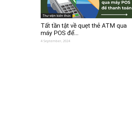
Thư viện kiến thức
Tất tần tật về quẹt thẻ ATM qua
máy POS để...
4 September, 2024