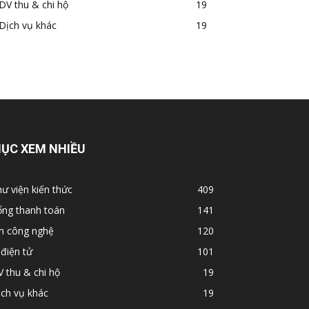
DV thu & chi hộ
19
Dịch vụ khác
19
ỤC XEM NHIỀU
ư viện kiến thức
409
ổng thanh toán
141
in công nghệ
120
 điện tử
101
 thu & chi hộ
19
ch vụ khác
19