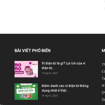
BÀI VIẾT PHỔ BIẾN
M
Ví điện tử là gì? Lợi ích của ví
Th
điện tử...
C
13 April, 2021
T
Ví
Điểm danh các ví điện tử thông
dụng nhất ở Việt...
DV
19 April, 2021
Dị