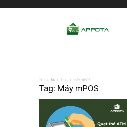
AppotaPay
News
Trang chủ
Tags
Máy mPOS
Tag: Máy mPOS