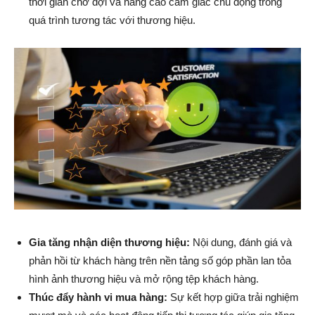
thời gian chờ đợi và nâng cao cảm giác chủ động trong
quá trình tương tác với thương hiệu.
Gia tăng nhận diện thương hiệu:
Nội dung, đánh giá và
phản hồi từ khách hàng trên nền tảng số góp phần lan tỏa
hình ảnh thương hiệu và mở rộng tệp khách hàng.
Thúc đẩy hành vi mua hàng:
Sự kết hợp giữa trải nghiệm