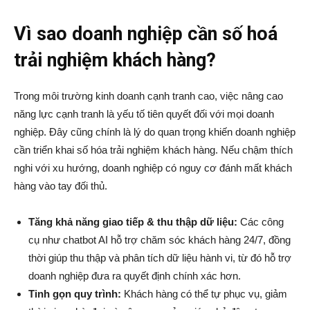
Vì sao doanh nghiệp cần số hoá
trải nghiệm khách hàng?
Trong môi trường kinh doanh cạnh tranh cao, việc nâng cao
năng lực cạnh tranh là yếu tố tiên quyết đối với mọi doanh
nghiệp. Đây cũng chính là lý do quan trọng khiến doanh nghiệp
cần triển khai số hóa trải nghiệm khách hàng. Nếu chậm thích
nghi với xu hướng, doanh nghiệp có nguy cơ đánh mất khách
hàng vào tay đối thủ.
Tăng khả năng giao tiếp & thu thập dữ liệu:
Các công
cụ như chatbot AI hỗ trợ chăm sóc khách hàng 24/7, đồng
thời giúp thu thập và phân tích dữ liệu hành vi, từ đó hỗ trợ
doanh nghiệp đưa ra quyết định chính xác hơn.
Tinh gọn quy trình:
Khách hàng có thể tự phục vụ, giảm