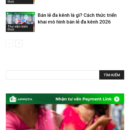
thức
Bán lẻ đa kênh là gì? Cách thức triển
khai mô hình bán lẻ đa kênh 2026
Thư viện kiến
thức