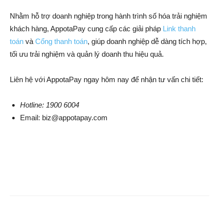
Nhằm hỗ trợ doanh nghiệp trong hành trình số hóa trải nghiệm
khách hàng, AppotaPay cung cấp các giải pháp
Link thanh
toán
và
Cổng thanh toán
, giúp doanh nghiệp dễ dàng tích hợp,
tối ưu trải nghiệm và quản lý doanh thu hiệu quả.
Liên hệ với AppotaPay ngay hôm nay để nhận tư vấn chi tiết:
Hotline: 1900 6004
Email: biz@appotapay.com