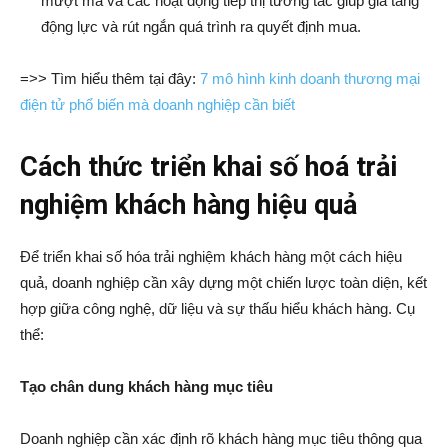
mượt mà và các hoạt động tiếp thị tương tác giúp gia tăng
động lực và rút ngắn quá trình ra quyết định mua.
=>> Tìm hiểu thêm tại đây:
7 mô hình kinh doanh thương mại
điện tử phổ biến mà doanh nghiệp cần biết
Cách thức triển khai số hoá trải
nghiệm khách hàng hiệu quả
Để triển khai số hóa trải nghiệm khách hàng một cách hiệu
quả, doanh nghiệp cần xây dựng một chiến lược toàn diện, kết
hợp giữa công nghệ, dữ liệu và sự thấu hiểu khách hàng. Cụ
thể:
Tạo chân dung khách hàng mục tiêu
Doanh nghiệp cần xác định rõ khách hàng mục tiêu thông qua