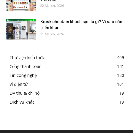
22 March, 2026
Kiosk check-in khách sạn là gì? Vì sao cần
triển khai...
21 March, 2026
Thư viện kiến thức
409
Cổng thanh toán
141
Tin công nghệ
120
Ví điện tử
101
DV thu & chi hộ
19
Dịch vụ khác
19