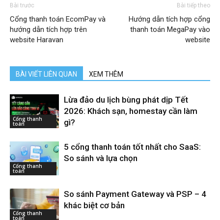
Bài trước
Bài tiếp theo
Cổng thanh toán EcomPay và
Hướng dẫn tích hợp cổng
hướng dẫn tích hợp trên
thanh toán MegaPay vào
website Haravan
website
BÀI VIẾT LIÊN QUAN
XEM THÊM
Lừa đảo du lịch bùng phát dịp Tết
2026: Khách sạn, homestay cần làm
Cổng thanh
gì?
toán
5 cổng thanh toán tốt nhất cho SaaS:
So sánh và lựa chọn
Cổng thanh
toán
So sánh Payment Gateway và PSP – 4
khác biệt cơ bản
Cổng thanh
toán