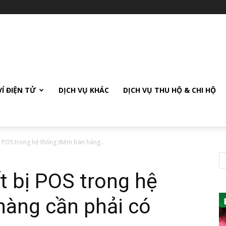
VÍ ĐIỆN TỬ
DỊCH VỤ KHÁC
DỊCH VỤ THU HỘ & CHI HỘ
ị POS trong hệ thống điểm bán hàng...
t bị POS trong hệ
hàng cần phải có