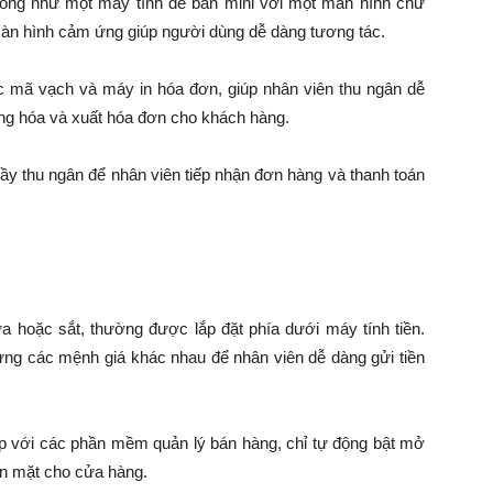
giống như một máy tính để bàn mini với một màn hình chữ
 màn hình cảm ứng giúp người dùng dễ dàng tương tác.
c mã vạch và máy in hóa đơn, giúp nhân viên thu ngân dễ
àng hóa và xuất hóa đơn cho khách hàng.
uầy thu ngân để nhân viên tiếp nhận đơn hàng và thanh toán
 hoặc sắt, thường được lắp đặt phía dưới máy tính tiền.
ng các mệnh giá khác nhau để nhân viên dễ dàng gửi tiền
p với các phần mềm quản lý bán hàng, chỉ tự động bật mở
iền mặt cho cửa hàng.