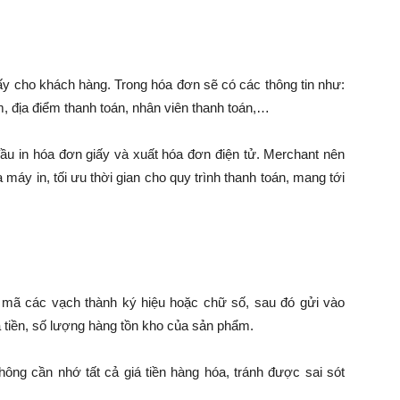
iấy cho khách hàng. Trong hóa đơn sẽ có các thông tin như:
ểm, địa điểm thanh toán, nhân viên thanh toán,…
đầu in hóa đơn giấy và xuất hóa đơn điện tử. Merchant nên
áy in, tối ưu thời gian cho quy trình thanh toán, mang tới
ải mã các vạch thành ký hiệu hoặc chữ số, sau đó gửi vào
á tiền, số lượng hàng tồn kho của sản phẩm.
ng cần nhớ tất cả giá tiền hàng hóa, tránh được sai sót