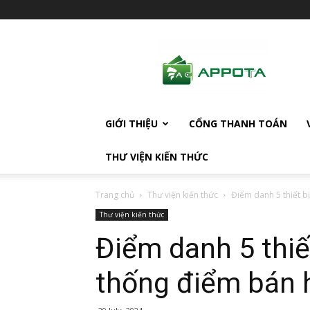
AppotaPay
News
GIỚI THIỆU
CỔNG THANH TOÁN
THƯ VIỆN KIẾN THỨC
Trang chủ
Thư viện kiến thức
Điểm danh 5 thiết b
Thư viện kiến thức
Điểm danh 5 thiế
thống điểm bán 