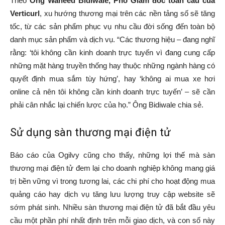
Theo
Ông Waheed Bidiwale, Phó Giám đốc toàn cầu của
Verticurl
, xu hướng thương mại trên các nền tảng số sẽ tăng
tốc, từ các sản phẩm phục vụ nhu cầu đời sống đến toàn bộ
danh mục sản phẩm và dịch vụ. “Các thương hiệu – đang nghĩ
rằng: ‘tôi không cần kinh doanh trực tuyến vì đang cung cấp
những mặt hàng truyền thống hay thuộc những ngành hàng có
quyết định mua sắm tùy hứng’, hay ‘không ai mua xe hơi
online cả nên tôi không cần kinh doanh trực tuyến’ – sẽ cần
phải cân nhắc lại chiến lược của họ.” Ông Bidiwale chia sẻ.
Sử dụng sàn thương mại điện tử
Báo cáo của Ogilvy cũng cho thấy, những lợi thế mà sàn
thương mại điện tử đem lại cho doanh nghiệp không mang giá
trị bền vững vì trong tương lai, các chi phí cho hoạt động mua
quảng cáo hay dịch vụ tăng lưu lượng truy cập website sẽ
sớm phát sinh. Nhiều sàn thương mại điện tử đã bắt đầu yêu
cầu một phần phí nhất định trên mỗi giao dịch, và con số này