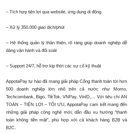
– Tích hợp tiện lợi qua website, ứng dụng di động
– Xử lý 350.000 giao dịch/phút
–
Hệ thống quản lý thân thiện, rõ ràng giúp doanh nghiệp dễ
dàng vận hành và đối soát
– Support 24/7, hỗ trợ kịp thời các sự cố kỹ thuật
AppotaPay tự hào đã mang giải pháp Cổng thanh toán tới hơn
500 doanh nghiệp lớn nhỏ trên cả nước như Momo,
Techcombank, Bigo, TikTok, VNPay, VinID,… Với tiêu chí AN
TOÀN – TIỆN LỢI – TỐI ƯU, AppotaPay cam kết mang đến
những giải pháp công nghệ mới, dẫn đầu xu hướng “thanh
toán không tiền mặt”, phù hợp với cả khách hàng B2B và
B2C.