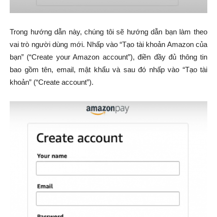
Trong hướng dẫn này, chúng tôi sẽ hướng dẫn bạn làm theo
vai trò người dùng mới. Nhấp vào “Tạo tài khoản Amazon của
bạn” (“Create your Amazon account”), điền đầy đủ thông tin
bao gồm tên, email, mật khẩu và sau đó nhấp vào “Tạo tài
khoản” (“Create account”).