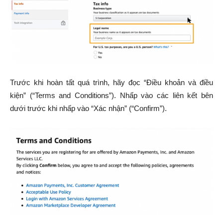
Trước khi hoàn tất quá trình, hãy đọc “Điều khoản và điều
kiện” (“Terms and Conditions”). Nhấp vào các liên kết bên
dưới trước khi nhấp vào “Xác nhận” (“Confirm”).