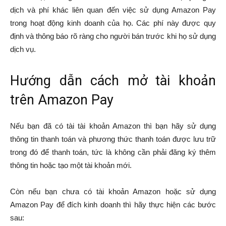
dịch và phí khác liên quan đến việc sử dụng Amazon Pay
trong hoạt động kinh doanh của họ. Các phí này được quy
định và thông báo rõ ràng cho người bán trước khi họ sử dụng
dịch vụ.
Hướng dẫn cách mở tài khoản
trên Amazon Pay
Nếu bạn đã có tài tài khoản Amazon thì bạn hãy sử dụng
thông tin thanh toán và phương thức thanh toán được lưu trữ
trong đó để thanh toán, tức là không cần phải đăng ký thêm
thông tin hoặc tạo một tài khoản mới.
Còn nếu bạn chưa có tài khoản Amazon hoặc sử dụng
Amazon Pay để đích kinh doanh thì hãy thực hiện các bước
sau: