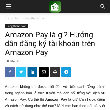
Trang chủ
Cổng thanh toán
Cổng thanh toán
Amazon Pay là gì? Hướng
dẫn đăng ký tài khoản trên
Amazon Pay
18 July, 2023
Amazon không chỉ được biết đến với biệt danh “Ông trùm”
trong ngành bán lẻ trực tuyến mà còn nổi tiếng với dịch vụ
Amazon Pay. Cụ thể thì
Amazon Pay là gì
? Ưu nhược điểm
và cách sử dụng như thế nào? Mời các bạn theo dõi bài viết