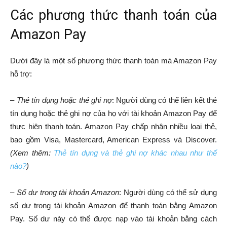
Các phương thức thanh toán của
Amazon Pay
Dưới đây là một số phương thức thanh toán mà Amazon Pay
hỗ trợ:
–
Thẻ tín dụng hoặc thẻ ghi nợ
: Người dùng có thể liên kết thẻ
tín dụng hoặc thẻ ghi nợ của họ với tài khoản Amazon Pay để
thực hiện thanh toán. Amazon Pay chấp nhận nhiều loại thẻ,
bao gồm Visa, Mastercard, American Express và Discover.
(Xem thêm:
Thẻ tín dụng và thẻ ghi nợ khác nhau như thế
nào?
)
–
Số dư trong tài khoản Amazon
: Người dùng có thể sử dụng
số dư trong tài khoản Amazon để thanh toán bằng Amazon
Pay. Số dư này có thể được nạp vào tài khoản bằng cách