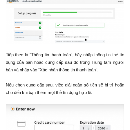
Tiếp theo là “Thông tin thanh toán”, hãy nhập thông tin thẻ tín
dụng của bạn hoặc cung cấp sau đó trong Trung tâm người
bán và nhấp vào “Xác nhận thông tin thanh toán”.
Nếu chọn cung cấp sau, việc giải ngân số tiền sẽ bị trì hoãn
cho đến khi bạn thêm một thẻ tín dụng hợp lệ.