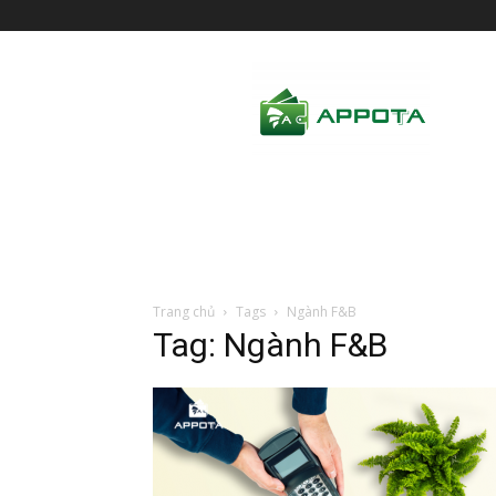
AppotaPay
News
Trang chủ
Tags
Ngành F&B
Tag: Ngành F&B