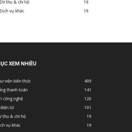
DV thu & chi hộ
19
Dịch vụ khác
19
ỤC XEM NHIỀU
ư viện kiến thức
409
ổng thanh toán
141
in công nghệ
120
 điện tử
101
 thu & chi hộ
19
ch vụ khác
19