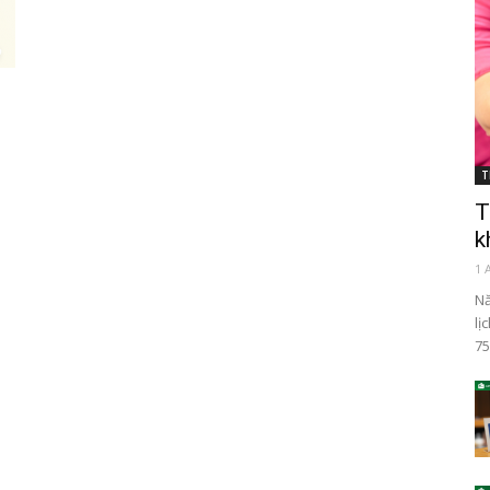
T
T
k
1 
Nă
lị
75