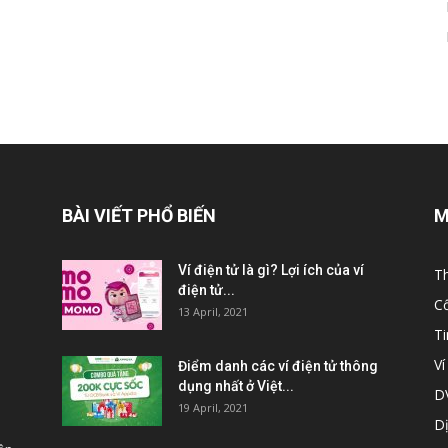
BÀI VIẾT PHỔ BIẾN
M
Ví điện tử là gì? Lợi ích của ví
Th
điện tử...
C
13 April, 2021
T
Ví
Điểm danh các ví điện tử thông
dụng nhất ở Việt...
DV
19 April, 2021
Dị