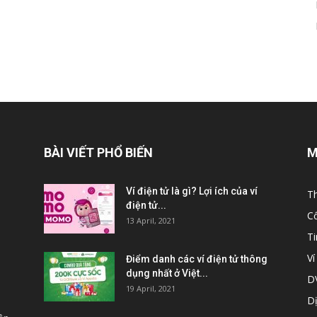
BÀI VIẾT PHỔ BIẾN
M
Ví điện tử là gì? Lợi ích của ví
Th
điện tử...
C
13 April, 2021
T
Ví
Điểm danh các ví điện tử thông
dụng nhất ở Việt...
DV
19 April, 2021
Dị