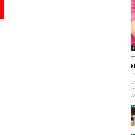
T
T
k
1 
Nă
lị
75