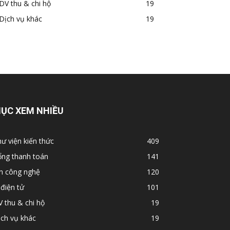
DV thu & chi hộ
19
Dịch vụ khác
19
ỤC XEM NHIỀU
ư viện kiến thức
409
ổng thanh toán
141
in công nghệ
120
 điện tử
101
 thu & chi hộ
19
ch vụ khác
19