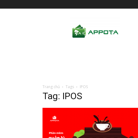
AppotaPay
News
Trang chủ
Tags
IPOS
Tag: IPOS