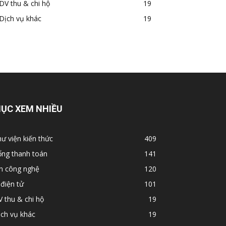
DV thu & chi hộ
19
Dịch vụ khác
19
ỤC XEM NHIỀU
ư viện kiến thức
409
ổng thanh toán
141
in công nghệ
120
 điện tử
101
 thu & chi hộ
19
ch vụ khác
19