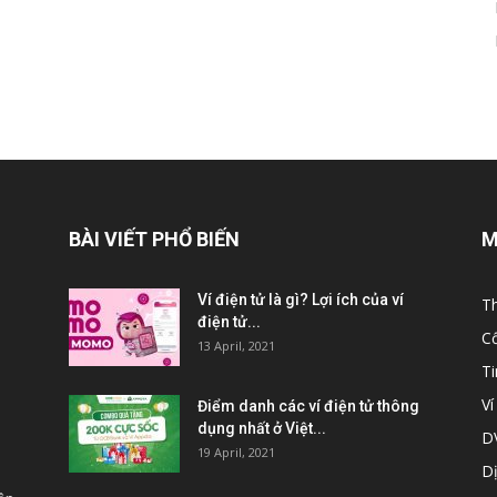
BÀI VIẾT PHỔ BIẾN
M
Ví điện tử là gì? Lợi ích của ví
Th
điện tử...
C
13 April, 2021
T
Ví
Điểm danh các ví điện tử thông
dụng nhất ở Việt...
DV
19 April, 2021
Dị