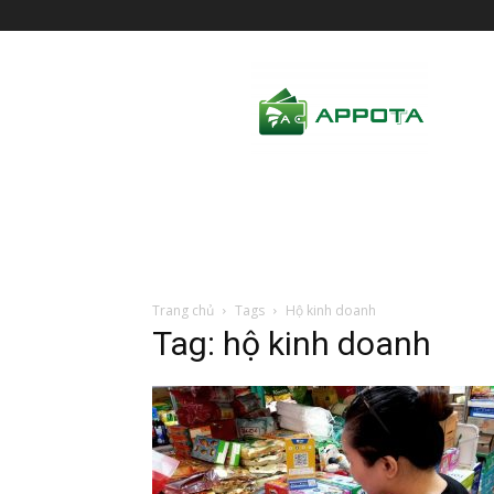
AppotaPay
News
Trang chủ
Tags
Hộ kinh doanh
Tag: hộ kinh doanh