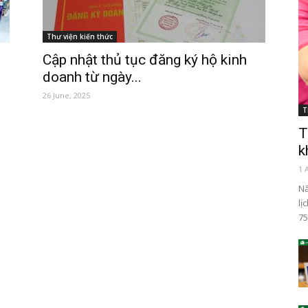
Thư viện kiến thức
Cập nhật thủ tục đăng ký hộ kinh
doanh từ ngày...
26 June, 2025
T
T
k
1 
Nă
lị
75