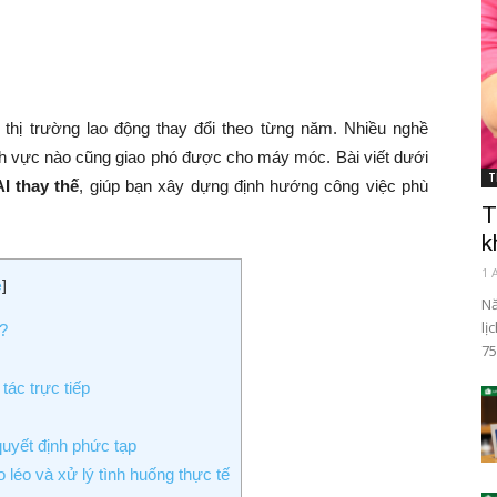
n thị trường lao động thay đổi theo từng năm. Nhiều nghề
ĩnh vực nào cũng giao phó được cho máy móc. Bài viết dưới
T
I thay thế
, giúp bạn xây dựng định hướng công việc phù
T
k
1 
e
]
Nă
lị
o?
75
tác trực tiếp
quyết định phức tạp
léo và xử lý tình huống thực tế