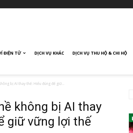
VÍ ĐIỆN TỬ
DỊCH VỤ KHÁC
DỊCH VỤ THU HỘ & CHI HỘ
ông bị AI thay thế: Hiểu đúng để giữ...
ề không bị AI thay
 giữ vững lợi thế