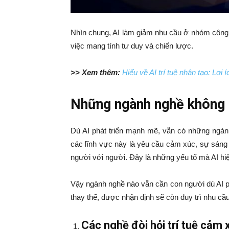
Nhìn chung, AI làm giảm nhu cầu ở nhóm công 
việc mang tính tư duy và chiến lược.
>> Xem thêm:
Hiểu về AI trí tuệ nhân tạo: Lợi í
Những ngành nghề không b
Dù AI phát triển mạnh mẽ, vẫn có những ngà
các lĩnh vực này là yêu cầu cảm xúc, sự sáng
người với người. Đây là những yếu tố mà AI hi
Vậy ngành nghề nào vẫn cần con người dù AI p
thay thế, được nhận định sẽ còn duy trì nhu cầu
Các nghề đòi hỏi trí tuệ cảm 