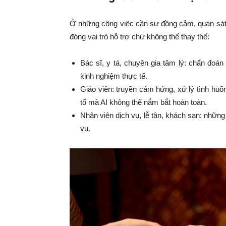
Ở những công việc cần sự đồng cảm, quan sát 
đóng vai trò hỗ trợ chứ không thể thay thế:
Bác sĩ, y tá, chuyên gia tâm lý: chẩn đoá
kinh nghiệm thực tế.
Giáo viên: truyền cảm hứng, xử lý tình huố
tố mà AI không thể nắm bắt hoàn toàn.
Nhân viên dịch vụ, lễ tân, khách sạn: những 
vụ.