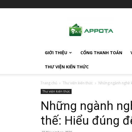
AppotaPay
News
GIỚI THIỆU
CỔNG THANH TOÁN
THƯ VIỆN KIẾN THỨC
Trang chủ
Thư viện kiến thức
Những ngành nghề kh
Thư viện kiến thức
Những ngành ngh
thế: Hiểu đúng để