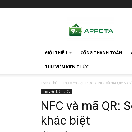
AppotaPay
News
GIỚI THIỆU
CỔNG THANH TOÁN
THƯ VIỆN KIẾN THỨC
Trang chủ
Thư viện kiến thức
NFC và mã QR: So sá
Thư viện kiến thức
NFC và mã QR: S
khác biệt