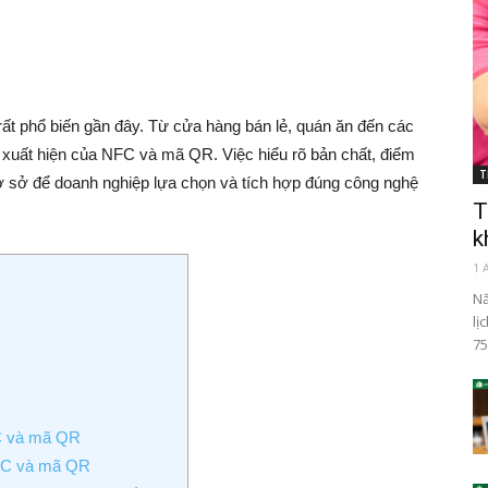
rất phổ biến gần đây. Từ cửa hàng bán lẻ, quán ăn đến các
ự xuất hiện của NFC và mã QR. Việc hiểu rõ bản chất, điểm
T
cơ sở để doanh nghiệp lựa chọn và tích hợp đúng công nghệ
T
k
1 
Nă
lị
75
FC và mã QR
NFC và mã QR