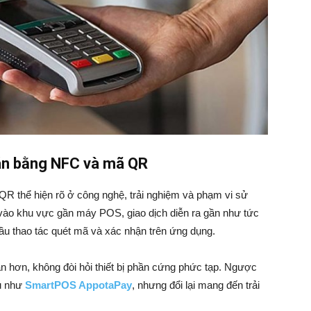
oán bằng NFC và mã QR
R thể hiện rõ ở công nghệ, trải nghiệm và phạm vi sử
ị vào khu vực gần máy POS, giao dịch diễn ra gần như tức
ầu thao tác quét mã và xác nhận trên ứng dụng.
cận hơn, không đòi hỏi thiết bị phần cứng phức tạp. Ngược
dụ như
SmartPOS AppotaPay
, nhưng đổi lại mang đến trải