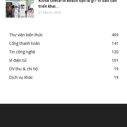
Kiosk check-in khách sạn là gì? Vì sao cần
triển khai...
21 March, 2026
Thư viện kiến thức
409
Cổng thanh toán
141
Tin công nghệ
120
Ví điện tử
101
DV thu & chi hộ
19
Dịch vụ khác
19