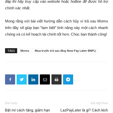
đáp thì hãy truy cập vào website hoặc hotline để được hỗ trợ
chính xác nhất.
Mong rằng với bài viết hướng dẫn cách hủy ví trả sau Momo
trên đây sẽ giúp bạn “tạm biệt” tính năng này một cách nhanh
chóng và có kế hoạch tài chính tốt hơn. Chúc bạn thành công!
TAGS
Momo
Mua trước trả sau (Buy Now Pay Later-BNPL)
Bài trước
Bài tiếp theo
Bật mí cách tăng, giảm hạn
LazPayLater là gì? Cách kích