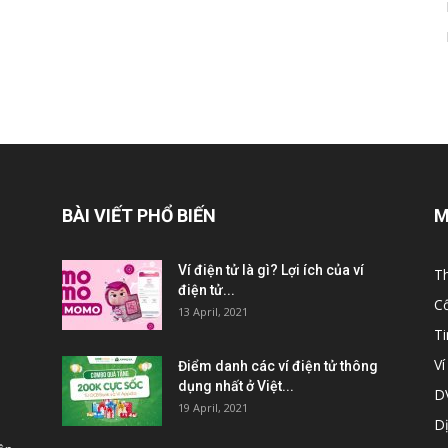
BÀI VIẾT PHỔ BIẾN
M
Ví điện tử là gì? Lợi ích của ví
Th
điện tử...
C
13 April, 2021
T
Ví
Điểm danh các ví điện tử thông
dụng nhất ở Việt...
DV
19 April, 2021
Dị