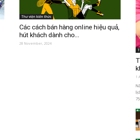
Thư viện kiến thức
Các cách bán hàng online hiệu quả,
hút khách dành cho...
28 November, 2024
T
T
k
1 
Nă
lị
75