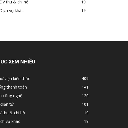
DV thu & chi hộ
19
Dịch vụ khác
19
ỤC XEM NHIỀU
ư viện kiến thức
409
ổng thanh toán
141
in công nghệ
120
 điện tử
101
 thu & chi hộ
19
ch vụ khác
19